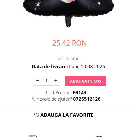
Petrecere Spatiala
Confetti
Petrecere Star Wars
Suflatori si Coifuri
Petrecere Super Mario
Petrecere Supereroi
Petreceri Fete
25,42 RON
Petrecere Buburuza Miraculoasa
Petrecere Ferma Animalelor
Petrecere Frozen
In stoc
Petrecere Little Star
Data de livrare:
Luni, 10.08.2026
Petrecere LOL Surprise
ADAUGA IN COS
Petrecere Lovely Swan
Petrecere Mica Sirena
Cod Produs:
FB143
Petrecere Minnie Mouse
Ai nevoie de ajutor?
0725512126
Petrecere Pisicute
Petrecere Printese Disney
ADAUGA LA FAVORITE
Petrecere Unicorni
Petreceri Adulti