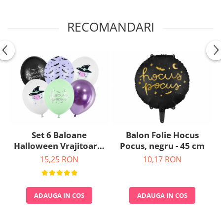
Nunta
Paste
RECOMANDARI
Petrecere 1 An
Petrecerea Burlacitelor
Petreceri Aniversare
Valentine's Day
Set 6 Baloane
Balon Folie Hocus
Halloween Vrajitoare,
Pocus, negru - 45 cm
mix - 30 cm
15,25 RON
10,17 RON
ADAUGA IN COS
ADAUGA IN COS