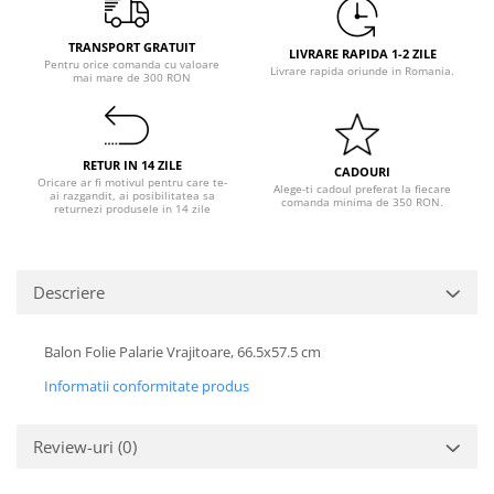
Pastel Party
Petrecere Disco
TRANSPORT GRATUIT
LIVRARE RAPIDA 1-2 ZILE
Petrecere Anii '20
Pentru orice comanda cu valoare
Livrare rapida oriunde in Romania.
mai mare de 300 RON
Petrecere Mexicana
Petrecere Tropicala
Summer Party
RETUR IN 14 ZILE
CADOURI
Petrecere Majorat
Oricare ar fi motivul pentru care te-
Alege-ti cadoul preferat la fiecare
ai razgandit, ai posibilitatea sa
comanda minima de 350 RON.
Petrecere 30 ani
returnezi produsele in 14 zile
Petrecere 40 Ani
Petrecere 50 ani
Descriere
Ocazie
Craciun
Balon Folie Palarie Vrajitoare, 66.5x57.5 cm
Anul Nou
Gender Reveal
Informatii conformitate produs
Baby Shower
Botez
Review-uri
(0)
Halloween