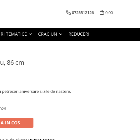
0725512126
0,00
RI TEMATICE
CRACIUN
REDUCERI
iu, 86 cm
u petreceri aniversare si zile de nastere.
026
A IN COS