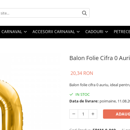
 CARNAVAL
ACCESORII CARNAVAL
CADOURI
PETRECE
Balon Folie Cifra 0 Aur
20,34 RON
Balon folie cifra 0 auriu, ideal pentr
IN STOC
Data de livrare:
poimaine, 11.08.2
ADAUG