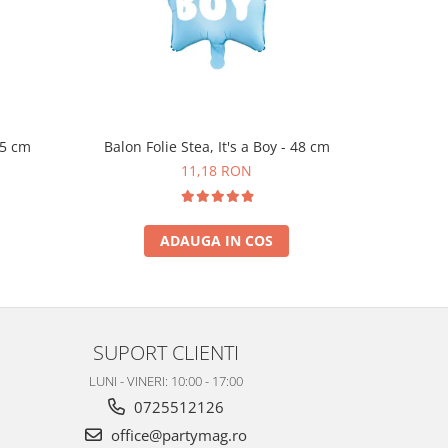
45 cm
Balon Folie Stea, It's a Boy - 48 cm
Set 6 
11,18 RON
ADAUGA IN COS
SUPORT CLIENTI
LUNI - VINERI: 10:00 - 17:00
0725512126
office@partymag.ro