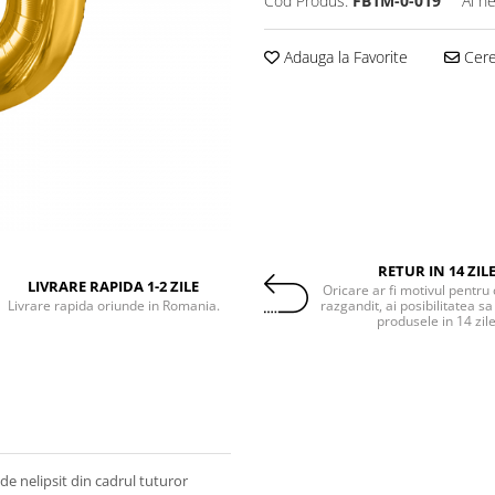
Cod Produs:
FB1M-0-019
Ai n
Adauga la Favorite
Cere 
RETUR IN 14 ZIL
LIVRARE RAPIDA 1-2 ZILE
Oricare ar fi motivul pentru 
Livrare rapida oriunde in Romania.
razgandit, ai posibilitatea sa
produsele in 14 zil
de nelipsit din cadrul tuturor