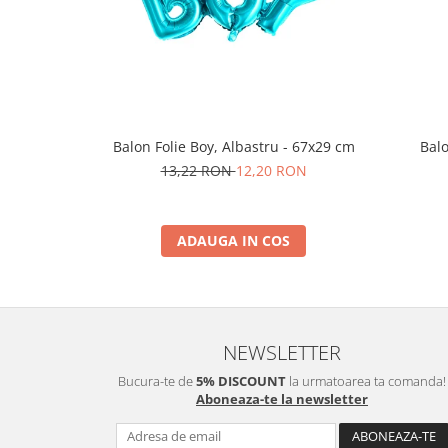
Nunta
Paste
Petrecere 1 An
Petrecerea Burlacitelor
Petreceri Aniversare
Valentine's Day
Balon Folie Boy, Albastru - 67x29 cm
Balo
13,22 RON
12,20 RON
ADAUGA IN COS
NEWSLETTER
Bucura-te de
5% DISCOUNT
la urmatoarea ta comanda!
Aboneaza-te la newsletter