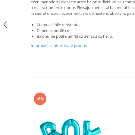
Pastel Party
evenimentelor! Foloseste acest balon individual, sau combi
a realiza numerele dorite. Finisajul metalic al balonului ii 
Petrecere Disco
in cadrul oricarui eveniment: zile de nastere, absolviri, petr
Petrecere Anii '20
Material: folie rezistenta;
Petrecere Mexicana
Dimensiune: 86 cm;
Petrecere Tropicala
Balonul se poate umfla cu aer sau cu heliu.
Summer Party
Informatii conformitate produs
Petrecere Majorat
Petrecere 30 ani
Petrecere 40 Ani
Petrecere 50 ani
Ocazie
Craciun
Anul Nou
-8%
Gender Reveal
Baby Shower
Botez
Halloween