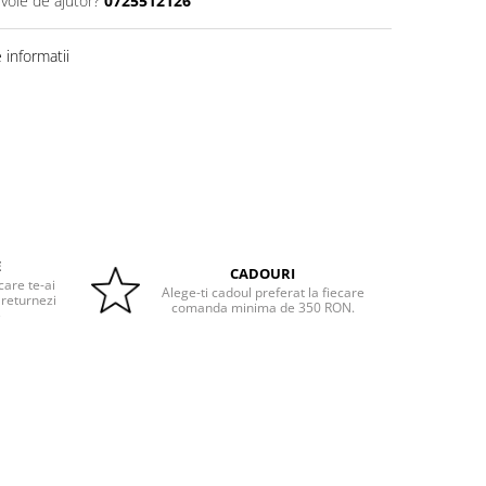
evoie de ajutor?
0725512126
informatii
E
CADOURI
care te-ai
Alege-ti cadoul preferat la fiecare
 returnezi
comanda minima de 350 RON.
e