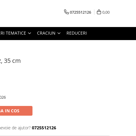
0725512126
0,00
RI TEMATICE
CRACIUN
REDUCERI
z, 35 cm
026
A IN COS
nevoie de ajutor?
0725512126