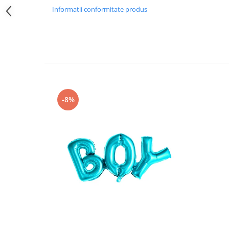
Pastel Party
Informatii conformitate produs
Petrecere Disco
Petrecere Anii '20
Petrecere Mexicana
Petrecere Tropicala
Summer Party
Petrecere Majorat
Petrecere 30 ani
-8%
Petrecere 40 Ani
Petrecere 50 ani
Ocazie
Craciun
Anul Nou
Gender Reveal
Baby Shower
Botez
Halloween