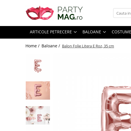
Articole Petrecere
Baloane
Costume Carnaval
Accesorii Carnaval
Cadouri
Petreceri Tematice
Craciun
Accesorii Masa
Perne Plus
Petreceri Baieti
Decoratiuni
ARTICOLE PETRECERE
BALOANE
COSTUME
Farfurii
Petrecere Dinozauri
Baloane
Home /
Baloane /
Balon Folie Litera E Roz, 35 cm
Pahare
Game On
Accesorii Masa
Servetele
Patrula Catelusilor
Costume Craciun
Lumanari
Petrecere Constructii
Accesorii Craciun
Accesorii prajitura
Petrecere Fotbal
Confetti
Paie
Petrecere Harry Potter
Costume Carnaval Copii
Baloane Latex
Tacamuri
Petrecere Lego
Costume Carnaval baieti
Fete de masa
Petrecere Masinute
Baloane Folie
Costume Carnaval fete
Decoratiuni Petrecere
Petrecere Mickey Mouse
Baloane Cifra
Petrecere Pirati
Ghirlande Decorative
Baloane Litera
Petrecere PJ Masks
Recuzita Foto
Baloane Jumbo
Accesorii
Petrecere Safari
Perdele Party