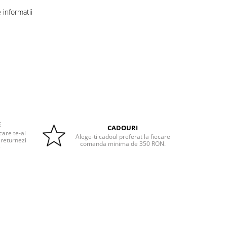
informatii
E
CADOURI
care te-ai
Alege-ti cadoul preferat la fiecare
 returnezi
comanda minima de 350 RON.
e