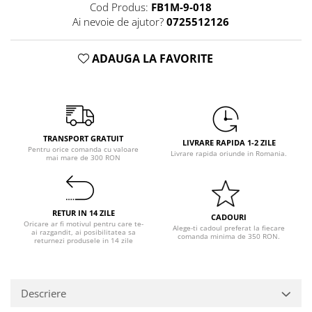
Pastel Party
Cod Produs:
FB1M-9-018
Ai nevoie de ajutor?
0725512126
Petrecere Disco
Petrecere Anii '20
ADAUGA LA FAVORITE
Petrecere Mexicana
Petrecere Tropicala
Summer Party
Petrecere Majorat
Petrecere 30 ani
TRANSPORT GRATUIT
LIVRARE RAPIDA 1-2 ZILE
Petrecere 40 Ani
Pentru orice comanda cu valoare
Livrare rapida oriunde in Romania.
mai mare de 300 RON
Petrecere 50 ani
Ocazie
Craciun
RETUR IN 14 ZILE
CADOURI
Anul Nou
Oricare ar fi motivul pentru care te-
Alege-ti cadoul preferat la fiecare
ai razgandit, ai posibilitatea sa
comanda minima de 350 RON.
returnezi produsele in 14 zile
Gender Reveal
Baby Shower
Botez
Descriere
Halloween