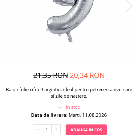
Petrecere Spatiala
Confetti
Petrecere Star Wars
Suflatori si Coifuri
Petrecere Super Mario
Petrecere Supereroi
Petreceri Fete
Petrecere Buburuza Miraculoasa
Petrecere Ferma Animalelor
Petrecere Frozen
Petrecere Little Star
21,35 RON
20,34 RON
Petrecere LOL Surprise
Petrecere Lovely Swan
Balon folie cifra 9 argintiu, ideal pentru petreceri aniversare
Petrecere Mica Sirena
si zile de nastere.
Petrecere Minnie Mouse
Petrecere Pisicute
In stoc
Petrecere Printese Disney
Data de livrare:
Marti, 11.08.2026
Petrecere Unicorni
ADAUGA IN COS
Petreceri Adulti