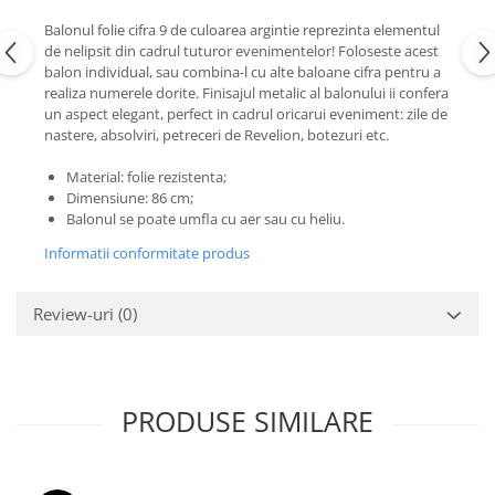
Nunta
Balonul folie cifra 9 de culoarea argintie reprezinta elementul
Paste
de nelipsit din cadrul tuturor evenimentelor! Foloseste acest
Petrecere 1 An
balon individual, sau combina-l cu alte baloane cifra pentru a
Petrecerea Burlacitelor
realiza numerele dorite. Finisajul metalic al balonului ii confera
un aspect elegant, perfect in cadrul oricarui eveniment: zile de
Petreceri Aniversare
nastere, absolviri, petreceri de Revelion, botezuri etc.
Valentine's Day
Material: folie rezistenta;
Dimensiune: 86 cm;
Balonul se poate umfla cu aer sau cu heliu.
Informatii conformitate produs
Review-uri
(0)
PRODUSE SIMILARE