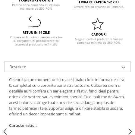
TRANSPORT GRATUIT
Pastel Party
LIVRARE RAPIDA 1-2 ZILE
Pentru orice comanda cu valoare
Livrare rapida oriunde in Romania.
mai mare de 300 RON
Petrecere Disco
Petrecere Anii '20
Petrecere Mexicana
RETUR IN 14 ZILE
Petrecere Tropicala
CADOURI
Oricare ar fi motivul pentru care te-
Alege-ti cadoul preferat la fiecare
Summer Party
ai razgandit, ai posibilitatea sa
comanda minima de 350 RON.
returnezi produsele in 14 zile
Petrecere Majorat
Petrecere 30 ani
Petrecere 40 Ani
Descriere
Petrecere 50 ani
Celebreaza un moment unic cu acest balon folie in forma de cifra
Ocazie
0, completat cu o coronita aurie stralucitoare. Culoarea crem si
Craciun
detaliile aurii confera un aer elegant si festiv, fiind ideal pentru
orice zi de nastere sau eveniment special. Cu o inaltime de 84 cm,
Anul Nou
acest balon va atrage toate privirile si va adauga un plus de
Gender Reveal
farmec petrecerii tale. Suportul asigura o fixare stabila si usoara,
Baby Shower
oferind un decor impresionant si rafinat.
Botez
Caracteristici:
Halloween