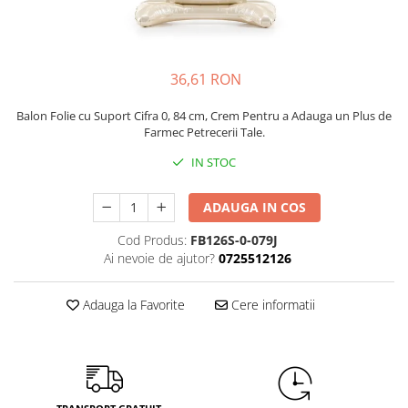
Petrecere Spatiala
Confetti
Petrecere Star Wars
Suflatori si Coifuri
Petrecere Super Mario
Petrecere Supereroi
36,61 RON
Petreceri Fete
Balon Folie cu Suport Cifra 0, 84 cm, Crem Pentru a Adauga un Plus de
Petrecere Buburuza Miraculoasa
Farmec Petrecerii Tale.
Petrecere Ferma Animalelor
IN STOC
Petrecere Frozen
Petrecere Little Star
ADAUGA IN COS
Petrecere LOL Surprise
Cod Produs:
FB126S-0-079J
Petrecere Lovely Swan
Ai nevoie de ajutor?
0725512126
Petrecere Mica Sirena
Petrecere Minnie Mouse
Adauga la Favorite
Cere informatii
Petrecere Pisicute
Petrecere Printese Disney
Petrecere Unicorni
Petreceri Adulti