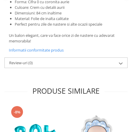
Nunta
Forma: Cifra 0 cu coronita aurie
Culoare: Crem cu detalii aurii
Paste
Dimensiuni: 84 cm inaltime
Petrecere 1 An
Material: Folie de inalta calitate
Perfect pentru zile de nastere si alte ocazii speciale
Petrecerea Burlacitelor
Petreceri Aniversare
Un balon elegant, care va face orice zi de nastere cu adevarat
Valentine's Day
memorabila!
Informatii conformitate produs
Review-uri
(0)
PRODUSE SIMILARE
-8%