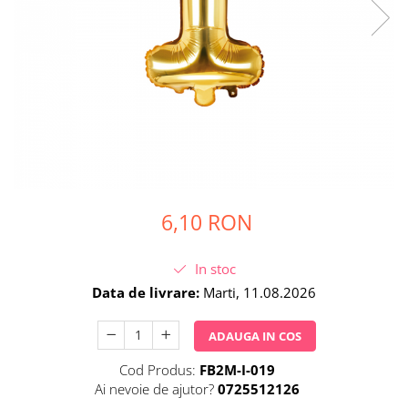
Petrecere Spatiala
Confetti
Petrecere Star Wars
Suflatori si Coifuri
Petrecere Super Mario
Petrecere Supereroi
Petreceri Fete
Petrecere Buburuza Miraculoasa
Petrecere Ferma Animalelor
Petrecere Frozen
Petrecere Little Star
6,10 RON
Petrecere LOL Surprise
Petrecere Lovely Swan
Petrecere Mica Sirena
In stoc
Petrecere Minnie Mouse
Data de livrare:
Marti, 11.08.2026
Petrecere Pisicute
ADAUGA IN COS
Petrecere Printese Disney
Petrecere Unicorni
Cod Produs:
FB2M-I-019
Petreceri Adulti
Ai nevoie de ajutor?
0725512126