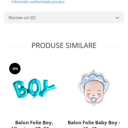
Nunta
Informatii conformitate produs
Paste
Petrecere 1 An
Review-uri
(0)
Petrecerea Burlacitelor
Petreceri Aniversare
Valentine's Day
PRODUSE SIMILARE
-8%
Balon Folie Boy,
Balon Folie Baby Boy -