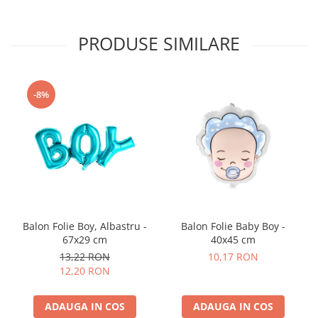
Nunta
Paste
PRODUSE SIMILARE
Petrecere 1 An
Petrecerea Burlacitelor
Petreceri Aniversare
-8%
Valentine's Day
Balon Folie Boy, Albastru -
Balon Folie Baby Boy -
67x29 cm
40x45 cm
13,22 RON
10,17 RON
12,20 RON
ADAUGA IN COS
ADAUGA IN COS