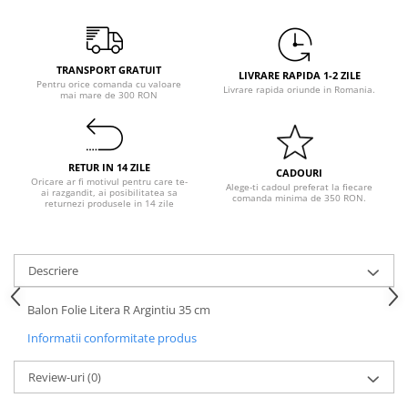
Pastel Party
Petrecere Disco
Petrecere Anii '20
TRANSPORT GRATUIT
Petrecere Mexicana
LIVRARE RAPIDA 1-2 ZILE
Pentru orice comanda cu valoare
Livrare rapida oriunde in Romania.
mai mare de 300 RON
Petrecere Tropicala
Summer Party
Petrecere Majorat
RETUR IN 14 ZILE
Petrecere 30 ani
CADOURI
Oricare ar fi motivul pentru care te-
Alege-ti cadoul preferat la fiecare
ai razgandit, ai posibilitatea sa
Petrecere 40 Ani
comanda minima de 350 RON.
returnezi produsele in 14 zile
Petrecere 50 ani
Ocazie
Craciun
Descriere
Anul Nou
Balon Folie Litera R Argintiu 35 cm
Gender Reveal
Informatii conformitate produs
Baby Shower
Botez
Review-uri
(0)
Halloween