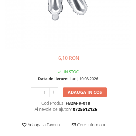
Petrecere Spatiala
Confetti
Petrecere Star Wars
Suflatori si Coifuri
Petrecere Super Mario
Petrecere Supereroi
Petreceri Fete
Petrecere Buburuza Miraculoasa
Petrecere Ferma Animalelor
Petrecere Frozen
6,10 RON
Petrecere Little Star
IN STOC
Petrecere LOL Surprise
Data de livrare:
Luni, 10.08.2026
Petrecere Lovely Swan
Petrecere Mica Sirena
ADAUGA IN COS
Petrecere Minnie Mouse
Cod Produs:
FB2M-R-018
Petrecere Pisicute
Ai nevoie de ajutor?
0725512126
Petrecere Printese Disney
Petrecere Unicorni
Adauga la Favorite
Cere informatii
Petreceri Adulti