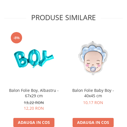
Nunta
Paste
PRODUSE SIMILARE
Petrecere 1 An
Petrecerea Burlacitelor
Petreceri Aniversare
-8%
Valentine's Day
Balon Folie Boy, Albastru -
Balon Folie Baby Boy -
67x29 cm
40x45 cm
13,22 RON
10,17 RON
12,20 RON
ADAUGA IN COS
ADAUGA IN COS