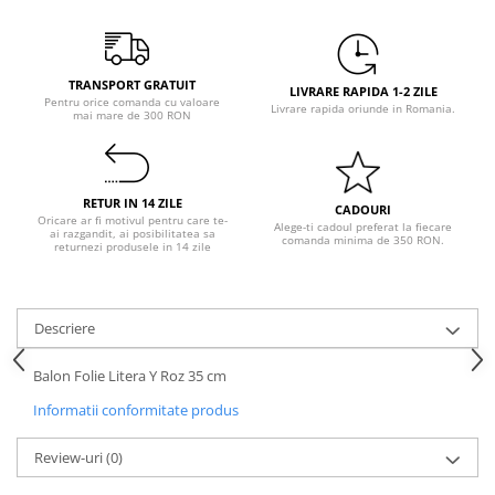
Pastel Party
Petrecere Disco
Petrecere Anii '20
TRANSPORT GRATUIT
Petrecere Mexicana
LIVRARE RAPIDA 1-2 ZILE
Pentru orice comanda cu valoare
Livrare rapida oriunde in Romania.
mai mare de 300 RON
Petrecere Tropicala
Summer Party
Petrecere Majorat
RETUR IN 14 ZILE
Petrecere 30 ani
CADOURI
Oricare ar fi motivul pentru care te-
Alege-ti cadoul preferat la fiecare
ai razgandit, ai posibilitatea sa
Petrecere 40 Ani
comanda minima de 350 RON.
returnezi produsele in 14 zile
Petrecere 50 ani
Ocazie
Craciun
Descriere
Anul Nou
Balon Folie Litera Y Roz 35 cm
Gender Reveal
Informatii conformitate produs
Baby Shower
Botez
Review-uri
(0)
Halloween