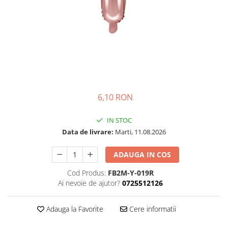
Petrecere Spatiala
Confetti
Petrecere Star Wars
Suflatori si Coifuri
Petrecere Super Mario
Petrecere Supereroi
Petreceri Fete
Petrecere Buburuza Miraculoasa
Petrecere Ferma Animalelor
Petrecere Frozen
6,10 RON
Petrecere Little Star
IN STOC
Petrecere LOL Surprise
Data de livrare:
Marti, 11.08.2026
Petrecere Lovely Swan
Petrecere Mica Sirena
ADAUGA IN COS
Petrecere Minnie Mouse
Cod Produs:
FB2M-Y-019R
Petrecere Pisicute
Ai nevoie de ajutor?
0725512126
Petrecere Printese Disney
Petrecere Unicorni
Adauga la Favorite
Cere informatii
Petreceri Adulti