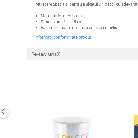
Pastel Party
Petrecere Spatiala, pentru a alcatui un decor cu adevarat
Petrecere Disco
Material: folie rezistenta;
Petrecere Anii '20
Dimensiuni: 44x115 cm;
Petrecere Mexicana
Balonul se poate umfla cu aer sau cu heliu.
Petrecere Tropicala
Informatii conformitate produs
Summer Party
Petrecere Majorat
Review-uri
(0)
Petrecere 30 ani
Petrecere 40 Ani
Petrecere 50 ani
Ocazie
Craciun
Anul Nou
Gender Reveal
Baby Shower
Botez
Halloween