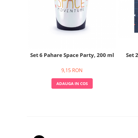
Nunta
Paste
Petrecere 1 An
Petrecerea Burlacitelor
Petreceri Aniversare
Valentine's Day
Set 
Set 6 Pahare Space Party, 200 ml
9,15 RON
ADAUGA IN COS