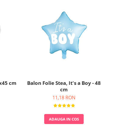
0x45 cm
Balon Folie Stea, It's a Boy - 48
Balon Fo
cm
11,18 RON
ADAUGA IN COS