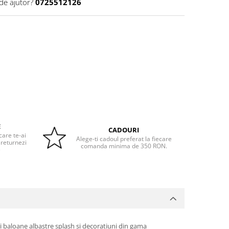
de ajutor?
0725512126
E
CADOURI
care te-ai
Alege-ti cadoul preferat la fiecare
 returnezi
comanda minima de 350 RON.
e
uri baloane albastre splash si decoratiuni din gama