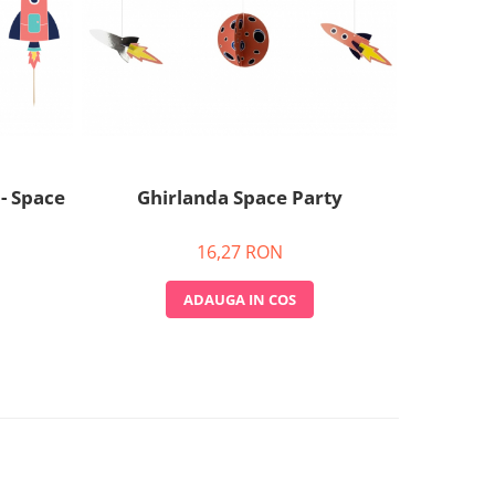
 - Space
Ghirlanda Space Party
Set 4 L
16,27 RON
ADAUGA IN COS