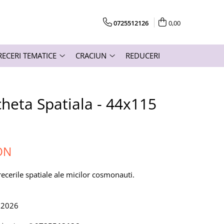
0725512126
0,00
RECERI TEMATICE
CRACIUN
REDUCERI
cheta Spatiala - 44x115
ON
ecerile spatiale ale micilor cosmonauti.
.2026