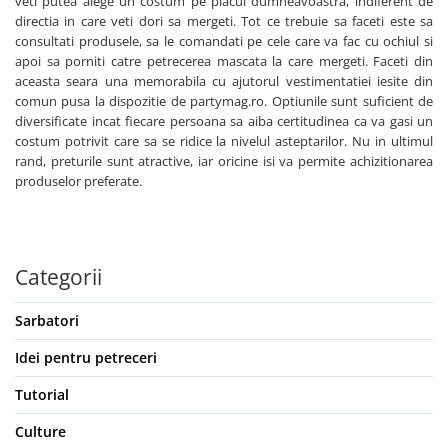
veti putea alege un costum pe placul dumneavoastra, indiferent de
directia in care veti dori sa mergeti. Tot ce trebuie sa faceti este sa
consultati produsele, sa le comandati pe cele care va fac cu ochiul si
apoi sa porniti catre petrecerea mascata la care mergeti. Faceti din
aceasta seara una memorabila cu ajutorul vestimentatiei iesite din
comun pusa la dispozitie de partymag.ro. Optiunile sunt suficient de
diversificate incat fiecare persoana sa aiba certitudinea ca va gasi un
costum potrivit care sa se ridice la nivelul asteptarilor. Nu in ultimul
rand, preturile sunt atractive, iar oricine isi va permite achizitionarea
produselor preferate.
Categorii
Sarbatori
Idei pentru petreceri
Tutorial
Culture