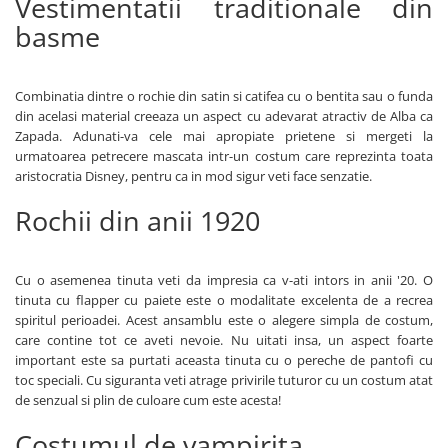
Vestimentatii traditionale din
Pastel Party
basme
Petrecere Disco
Petrecere Anii '20
Petrecere Mexicana
Combinatia dintre o rochie din satin si catifea cu o bentita sau o funda
Petrecere Tropicala
din acelasi material creeaza un aspect cu adevarat atractiv de Alba ca
Zapada. Adunati-va cele mai apropiate prietene si mergeti la
Summer Party
urmatoarea petrecere mascata intr-un costum care reprezinta toata
Petrecere Majorat
aristocratia Disney, pentru ca in mod sigur veti face senzatie.
Petrecere 30 ani
Rochii din anii 1920
Petrecere 40 Ani
Petrecere 50 ani
Ocazie
Cu o asemenea tinuta veti da impresia ca v-ati intors in anii '20. O
Craciun
tinuta cu flapper cu paiete este o modalitate excelenta de a recrea
spiritul perioadei. Acest ansamblu este o alegere simpla de costum,
Anul Nou
care contine tot ce aveti nevoie. Nu uitati insa, un aspect foarte
Gender Reveal
important este sa purtati aceasta tinuta cu o pereche de pantofi cu
Baby Shower
toc speciali. Cu siguranta veti atrage privirile tuturor cu un costum atat
de senzual si plin de culoare cum este acesta!
Botez
Halloween
Costumul de vampirita