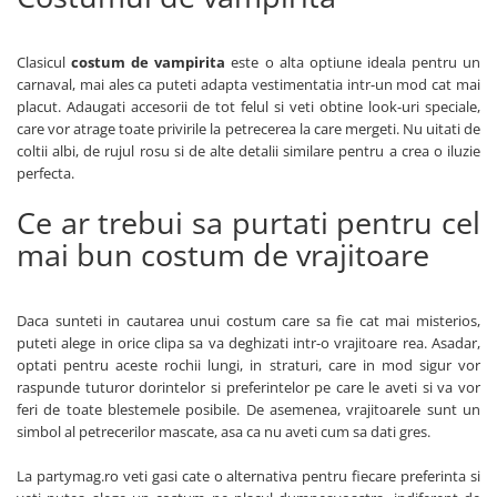
Nunta
Paste
Clasicul
costum de vampirita
este o alta optiune ideala pentru un
Petrecere 1 An
carnaval, mai ales ca puteti adapta vestimentatia intr-un mod cat mai
Petrecerea Burlacitelor
placut. Adaugati accesorii de tot felul si veti obtine look-uri speciale,
Petreceri Aniversare
care vor atrage toate privirile la petrecerea la care mergeti. Nu uitati de
Valentine's Day
coltii albi, de rujul rosu si de alte detalii similare pentru a crea o iluzie
perfecta.
Ce ar trebui sa purtati pentru cel
mai bun costum de vrajitoare
Daca sunteti in cautarea unui costum care sa fie cat mai misterios,
puteti alege in orice clipa sa va deghizati intr-o vrajitoare rea. Asadar,
optati pentru aceste rochii lungi, in straturi, care in mod sigur vor
raspunde tuturor dorintelor si preferintelor pe care le aveti si va vor
feri de toate blestemele posibile. De asemenea, vrajitoarele sunt un
simbol al petrecerilor mascate, asa ca nu aveti cum sa dati gres.
La partymag.ro veti gasi cate o alternativa pentru fiecare preferinta si