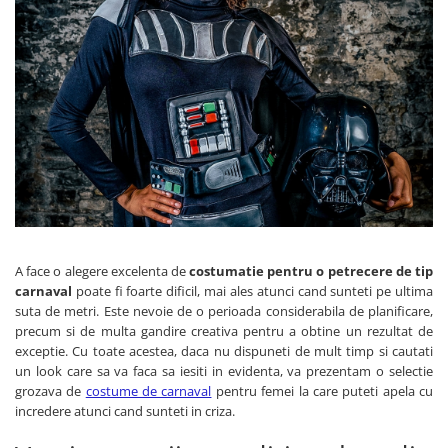
Petrecere Spatiala
Confetti
Petrecere Star Wars
Suflatori si Coifuri
Petrecere Super Mario
Petrecere Supereroi
Petreceri Fete
Petrecere Buburuza Miraculoasa
Petrecere Ferma Animalelor
Petrecere Frozen
Petrecere Little Star
Petrecere LOL Surprise
Petrecere Lovely Swan
A face o alegere excelenta de
costumatie pentru o petrecere de tip
carnaval
poate fi foarte dificil, mai ales atunci cand sunteti pe ultima
Petrecere Mica Sirena
suta de metri. Este nevoie de o perioada considerabila de planificare,
Petrecere Minnie Mouse
precum si de multa gandire creativa pentru a obtine un rezultat de
Petrecere Pisicute
exceptie. Cu toate acestea, daca nu dispuneti de mult timp si cautati
un look care sa va faca sa iesiti in evidenta, va prezentam o selectie
Petrecere Printese Disney
grozava de
costume de carnaval
pentru femei la care puteti apela cu
Petrecere Unicorni
incredere atunci cand sunteti in criza.
Petreceri Adulti