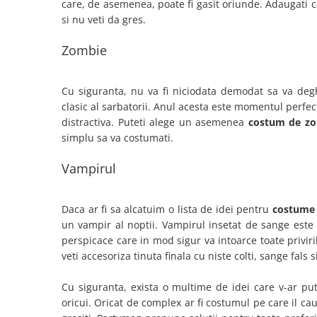
Nunta
care, de asemenea, poate fi gasit oriunde. Adaugati 
si nu veti da gres.
Paste
Petrecere 1 An
Zombie
Petrecerea Burlacitelor
Petreceri Aniversare
Cu siguranta, nu va fi niciodata demodat sa va de
Valentine's Day
clasic al sarbatorii. Anul acesta este momentul perfect
distractiva. Puteti alege un asemenea
costum de z
simplu sa va costumati.
Vampirul
Daca ar fi sa alcatuim o lista de
idei pentru
costume 
un vampir al noptii. Vampirul insetat de sange este
perspicace care in mod sigur va intoarce toate priviri
veti accesoriza tinuta finala cu niste colti, sange fals
Cu siguranta, exista o multime de idei care v-ar put
oricui. Oricat de complex ar fi costumul pe care il c