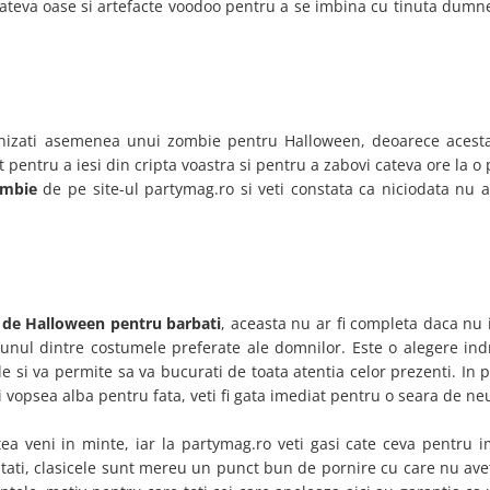
cateva oase si artefacte voodoo pentru a se imbina cu tinuta dumn
ghizati asemenea unui zombie pentru Halloween, deoarece acest
 pentru a iesi din cripta voastra si pentru a zabovi cateva ore la o
ombie
de pe site-ul partymag.ro si veti constata ca niciodata nu a
de Halloween pentru barbati
, aceasta nu ar fi completa daca nu
 unul dintre costumele preferate ale domnilor. Este o alegere ind
le si va permite sa va bucurati de toata atentia celor prezenti. In 
 si vopsea alba pentru fata, veti fi gata imediat pentru o seara de ne
ea veni in minte, iar la partymag.ro veti gasi cate ceva pentru i
autati, clasicele sunt mereu un punct bun de pornire cu care nu av