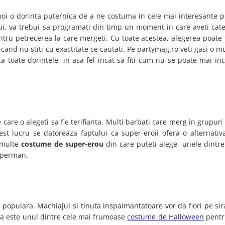
 noi o dorinta puternica de a ne costuma in cele mai interesante p
lui, va trebui sa programati din timp un moment in care aveti cate
ntru petrecerea la care mergeti. Cu toate acestea, alegerea poate 
cand nu stiti cu exactitate ce cautati. Pe partymag.ro veti gasi o m
ca toate dorintele, in asa fel incat sa fiti cum nu se poate mai in
 care o alegeti sa fie terifianta. Multi barbati care merg in grupur
est lucru se datoreaza faptului ca super-eroii ofera o alternativ
a multe
costume de super-erou
din care puteti alege, unele dintre
Superman.
populara. Machiajul si tinuta inspaimantatoare vor da fiori pe sir
ca este unul dintre cele mai frumoase
costume de Halloween
pentr