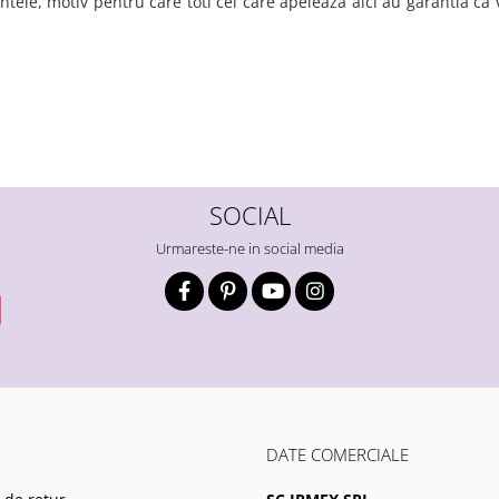
ntele, motiv pentru care toti cei care apeleaza aici au garantia ca
SOCIAL
Urmareste-ne in social media
DATE COMERCIALE