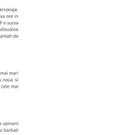
ersonaje.
va ore in
fi o sursa
ultitudine
cantati de
i mai mari
a noua si
 cele mai
a spinarii
u barbati