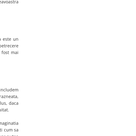
eavoastra
a este un
 petrecere
 fost mai
 includem
razneata,
plus, daca
uitat.
maginatia
eti cum sa