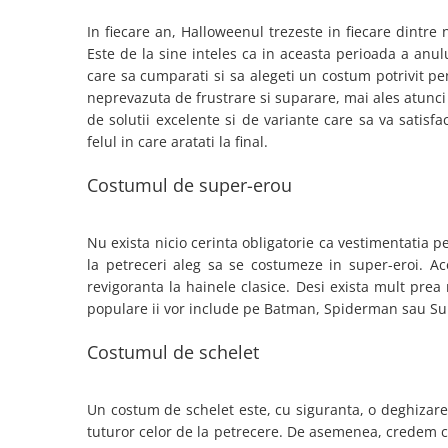
Pastel Party
In fiecare an, Halloweenul trezeste in fiecare dintre
Petrecere Disco
Este de la sine inteles ca in aceasta perioada a anu
Petrecere Anii '20
care sa cumparati si sa alegeti un costum potrivit pe
Petrecere Mexicana
neprevazuta de frustrare si suparare, mai ales atunci 
Petrecere Tropicala
de solutii excelente si de variante care sa va satisfa
Summer Party
felul in care aratati la final.
Petrecere Majorat
Costumul de super-erou
Petrecere 30 ani
Petrecere 40 Ani
Petrecere 50 ani
Nu exista nicio cerinta obligatorie ca vestimentatia pe
la petreceri aleg sa se costumeze in super-eroi. Ac
Ocazie
revigoranta la hainele clasice. Desi exista mult pre
Craciun
populare ii vor include pe Batman, Spiderman sau 
Anul Nou
Gender Reveal
Costumul de schelet
Baby Shower
Botez
Un costum de schelet este, cu siguranta, o deghizare 
Halloween
tuturor celor de la petrecere. De asemenea, credem 