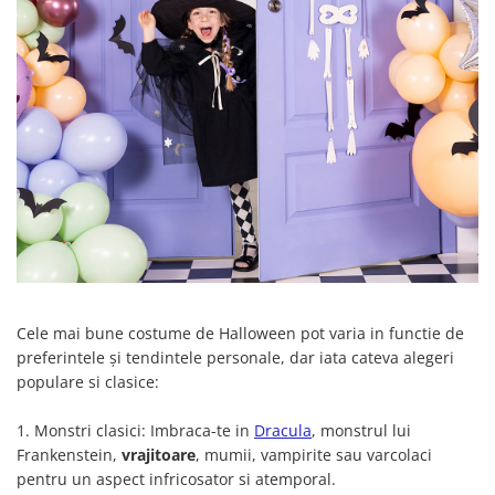
Petrecere Spatiala
Confetti
Petrecere Star Wars
Suflatori si Coifuri
Petrecere Super Mario
Petrecere Supereroi
Petreceri Fete
Petrecere Buburuza Miraculoasa
Petrecere Ferma Animalelor
Petrecere Frozen
Petrecere Little Star
Petrecere LOL Surprise
Petrecere Lovely Swan
Petrecere Mica Sirena
Cele mai bune costume de Halloween pot varia in functie de
Petrecere Minnie Mouse
preferintele și tendintele personale, dar iata cateva alegeri
Petrecere Pisicute
populare si clasice:
Petrecere Printese Disney
1. Monstri clasici: Imbraca-te in
Dracula
, monstrul lui
Petrecere Unicorni
Frankenstein,
vrajitoare
, mumii, vampirite sau varcolaci
Petreceri Adulti
pentru un aspect infricosator si atemporal.