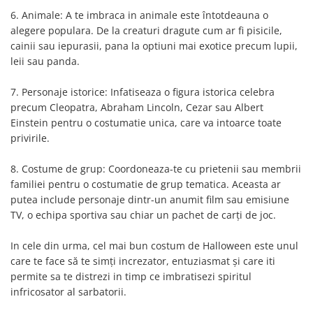
Nunta
6. Animale: A te imbraca in animale este întotdeauna o
Paste
alegere populara. De la creaturi dragute cum ar fi pisicile,
Petrecere 1 An
cainii sau iepurasii, pana la optiuni mai exotice precum lupii,
Petrecerea Burlacitelor
leii sau panda.
Petreceri Aniversare
7. Personaje istorice: Infatiseaza o figura istorica celebra
Valentine's Day
precum Cleopatra, Abraham Lincoln, Cezar sau Albert
Einstein pentru o costumatie unica, care va intoarce toate
privirile.
8. Costume de grup: Coordoneaza-te cu prietenii sau membrii
familiei pentru o costumatie de grup tematica. Aceasta ar
putea include personaje dintr-un anumit film sau emisiune
TV, o echipa sportiva sau chiar un pachet de carți de joc.
In cele din urma, cel mai bun costum de Halloween este unul
care te face să te simți increzator, entuziasmat și care iti
permite sa te distrezi in timp ce imbratisezi spiritul
infricosator al sarbatorii.