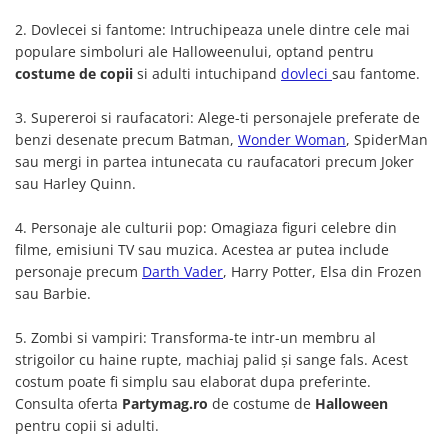
Pastel Party
2. Dovlecei si fantome: Intruchipeaza unele dintre cele mai
Petrecere Disco
populare simboluri ale Halloweenului, optand pentru
Petrecere Anii '20
costume de copii
si adulti intuchipand
dovleci
sau fantome.
Petrecere Mexicana
Petrecere Tropicala
3. Supereroi si raufacatori: Alege-ti personajele preferate de
Summer Party
benzi desenate precum Batman,
Wonder Woman
, SpiderMan
sau mergi in partea intunecata cu raufacatori precum Joker
Petrecere Majorat
sau Harley Quinn.
Petrecere 30 ani
Petrecere 40 Ani
4. Personaje ale culturii pop: Omagiaza figuri celebre din
Petrecere 50 ani
filme, emisiuni TV sau muzica. Acestea ar putea include
Ocazie
personaje precum
Darth Vader
, Harry Potter, Elsa din Frozen
sau Barbie.
Craciun
Anul Nou
5. Zombi si vampiri: Transforma-te intr-un membru al
Gender Reveal
strigoilor cu haine rupte, machiaj palid și sange fals. Acest
Baby Shower
costum poate fi simplu sau elaborat dupa preferinte.
Botez
Consulta oferta
Partymag.ro
de costume de
Halloween
pentru copii si adulti.
Halloween