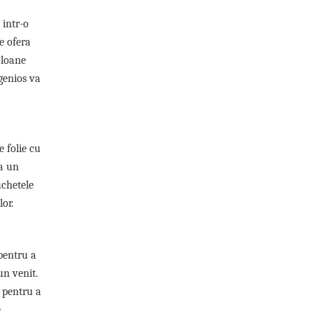
 intr-o
e ofera
aloane
ngenios va
e folie cu
ea un
uchetele
or.
 pentru a
n venit.
 pentru a
e