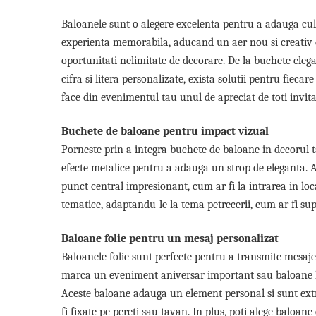
Pastel Party
Petrecere Disco
Baloanele sunt o alegere excelenta pentru a adauga cul
Petrecere Anii '20
experienta memorabila, aducand un aer nou si creativ de
Petrecere Mexicana
oportunitati nelimitate de decorare. De la buchete elega
Petrecere Tropicala
cifra si litera personalizate, exista solutii pentru fiec
Summer Party
face din evenimentul tau unul de apreciat de toti invitat
Petrecere Majorat
Buchete de baloane pentru impact vizual
Petrecere 30 ani
Porneste prin a integra buchete de baloane in decorul ta
Petrecere 40 Ani
efecte metalice pentru a adauga un strop de eleganta. Ara
Petrecere 50 ani
punct central impresionant, cum ar fi la intrarea in l
Ocazie
tematice, adaptandu-le la tema petrecerii, cum ar fi sup
Craciun
Anul Nou
Baloane folie pentru un mesaj personalizat
Gender Reveal
Baloanele folie sunt perfecte pentru a transmite mesaje s
Baby Shower
marca un eveniment aniversar important sau baloane li
Botez
Aceste baloane adauga un element personal si sunt extr
Halloween
fi fixate pe pereti sau tavan. In plus, poti alege baloa