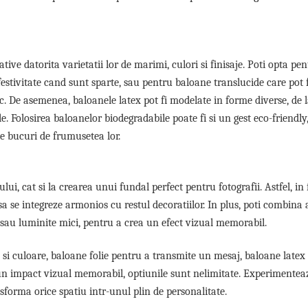
ative datorita varietatii lor de marimi, culori si finisaje. Poti opta pe
festivitate cand sunt sparte, sau pentru baloane translucide care pot f
. De asemenea, baloanele latex pot fi modelate in forme diverse, de l
e. Folosirea baloanelor biodegradabile poate fi si un gest eco-friendly
 bucuri de frumusetea lor.
ului, cat si la crearea unui fundal perfect pentru fotografii. Astfel, in
sa se integreze armonios cu restul decoratiilor. In plus, poti combina 
 sau luminite mici, pentru a crea un efect vizual memorabil.
si culoare, baloane folie pentru a transmite un mesaj, baloane latex
ru un impact vizual memorabil, optiunile sunt nelimitate. Experimentea
nsforma orice spatiu intr-unul plin de personalitate.