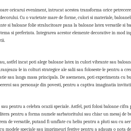
oare oricarui eveniment, intrucat acestea transforma orice petrecere
corului. Cu o varietate mare de forme, culori si materiale, baloanel
nte si baloane folie stralucitoare pana la baloane latex versatile si b
are tema si preferinta. Integrarea acestor elemente decorative in mod i
ii.
u, astfel incat poti alege baloane latex in culori vibrante sau baloan
njeaza-le in colturi strategice ale salii sau foloseste-le pentru a cr
ocatie sau langa masa principala. De asemenea, poti experimenta cu b
ereroi sau personaje din povesti, pentru a captiva imaginatia invitatil
au pentru a celebra ocazii speciale. Astfel, poti folosi baloane cifra
tera pentru a forma numele sarbatoritului sau chiar un mesaj de bu
em de versatile, putand fi umflate cu heliu pentru a pluti sau cu aer
ne cu modele speciale sau imprimeuri festive pentru a adauga o nota d