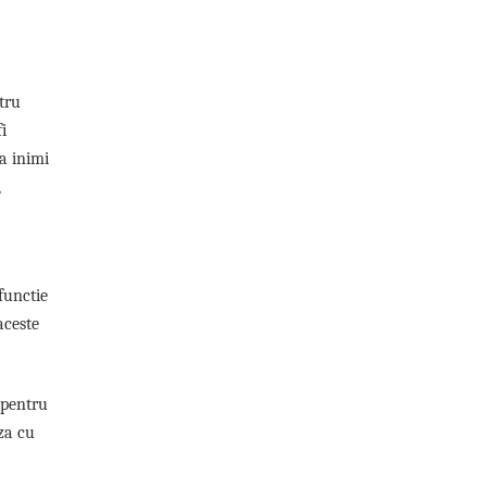
ntru
i
a inimi
,
 functie
aceste
 pentru
za cu