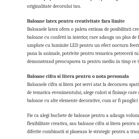
Nunta
originalitate decorului tau.
Paste
Petrecere 1 An
Baloane latex pentru creativitate fara limite
Petrecerea Burlacitelor
Baloanele latex ofera o paleta extinsa de posibilitati cre
Petreceri Aniversare
baloane cu confetti in interior, care adauga un plus de 
Valentine's Day
umplute cu luminite LED pentru un efect nocturn feeric
pana la animale, potrivite pentru tematica petrecerii tal
demonstrand preocuparea ta pentru mediu in timp ce te
Baloane cifra si litera pentru o nota personala
Baloanele cifra si litera pot servi atat la decorarea spati
de tematica evenimentului, alege culori si finisaje care 
baloane cu alte elemente decorative, cum ar fi panglici
Fie ca alegi buchete de baloane pentru a adauga volum 
flexibilitate creativa, sau baloane cifra si litera pent
diferite combinatii si plaseaza-le strategic pentru a tra