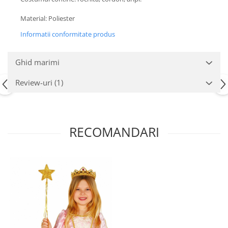
Nunta
Paste
Material: Poliester
Petrecere 1 An
Informatii conformitate produs
Petrecerea Burlacitelor
Petreceri Aniversare
Ghid marimi
Valentine's Day
Review-uri
(1)
RECOMANDARI