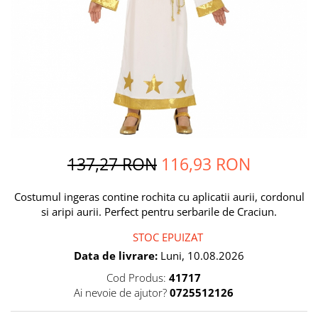
Petrecere Spatiala
Confetti
Petrecere Star Wars
Suflatori si Coifuri
Petrecere Super Mario
Petrecere Supereroi
Petreceri Fete
Petrecere Buburuza Miraculoasa
Petrecere Ferma Animalelor
Petrecere Frozen
Petrecere Little Star
137,27 RON
116,93 RON
Petrecere LOL Surprise
Petrecere Lovely Swan
Costumul ingeras contine rochita cu aplicatii aurii, cordonul
Petrecere Mica Sirena
si aripi aurii. Perfect pentru serbarile de Craciun.
Petrecere Minnie Mouse
STOC EPUIZAT
Petrecere Pisicute
Data de livrare:
Luni, 10.08.2026
Petrecere Printese Disney
Cod Produs:
41717
Petrecere Unicorni
Ai nevoie de ajutor?
0725512126
Petreceri Adulti