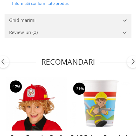
Nunta
Informatii conformitate produs
Paste
Petrecere 1 An
Ghid marimi
Petrecerea Burlacitelor
Review-uri
(0)
Petreceri Aniversare
Valentine's Day
RECOMANDARI
-17%
-31%