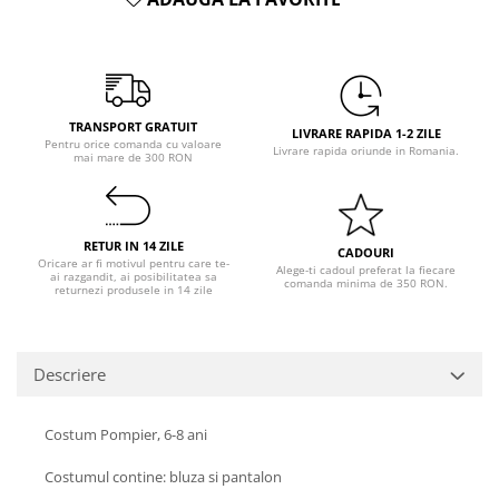
Pastel Party
Petrecere Disco
Petrecere Anii '20
Petrecere Mexicana
Petrecere Tropicala
TRANSPORT GRATUIT
LIVRARE RAPIDA 1-2 ZILE
Pentru orice comanda cu valoare
Summer Party
Livrare rapida oriunde in Romania.
mai mare de 300 RON
Petrecere Majorat
Petrecere 30 ani
Petrecere 40 Ani
RETUR IN 14 ZILE
CADOURI
Oricare ar fi motivul pentru care te-
Petrecere 50 ani
Alege-ti cadoul preferat la fiecare
ai razgandit, ai posibilitatea sa
comanda minima de 350 RON.
returnezi produsele in 14 zile
Ocazie
Craciun
Anul Nou
Descriere
Gender Reveal
Baby Shower
Costum Pompier, 6-8 ani
Botez
Halloween
Costumul contine: bluza si pantalon