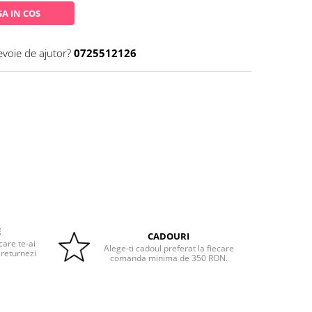
A IN COS
evoie de ajutor?
0725512126
E
CADOURI
care te-ai
Alege-ti cadoul preferat la fiecare
 returnezi
comanda minima de 350 RON.
e