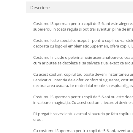
Pastel Party
Descriere
Petrecere Disco
Petrecere Anii '20
Costumul Superman pentru copii de 5-6 ani este alegerea 
Petrecere Mexicana
supererou in toata regula si pot trai aventuri pline de ima
Petrecere Tropicala
Summer Party
Costumul este special conceput - pentru copiii cu varstele 
decorata cu logo-ul emblematic Superman, ofera copilului 
Petrecere Majorat
Petrecere 30 ani
Costumul include o pelerina rosie asemanatoare cu cea a 
cum ar putea sa decoleze si sa salveze ziua, exact ca erou
Petrecere 40 Ani
Petrecere 50 ani
Cu acest costum, copilul tau poate deveni instantaneu un 
Ocazie
Fabricat cu intentia de a oferi confort si siguranta, costum
dezbracarea usoara, iar materialul moale si respirabil ga
Craciun
Anul Nou
Costumul Superman pentru copii de 5-6 ani nu este doar o 
in valoare imaginația. Cu acest costum, fiecare zi devine 
Gender Reveal
Baby Shower
Fii pregatit sa vezi entuziasmul si bucuria pe fata copilu
Botez
erou.
Halloween
Cu costumul Superman pentru copii de 5-6 ani, aventura 