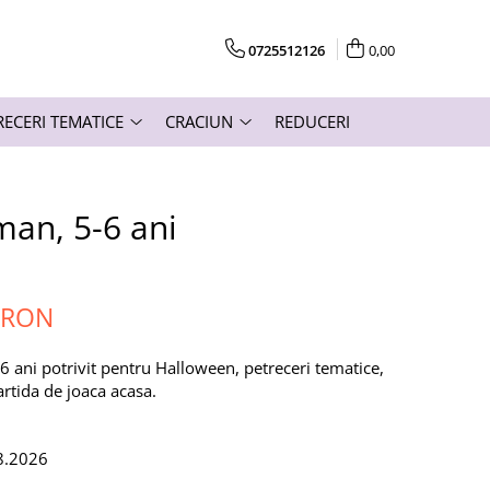
0725512126
0,00
RECERI TEMATICE
CRACIUN
REDUCERI
an, 5-6 ani
 RON
ani potrivit pentru Halloween, petreceri tematice,
artida de joaca acasa.
8.2026