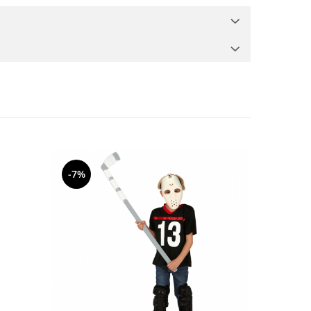
-7%
-18%