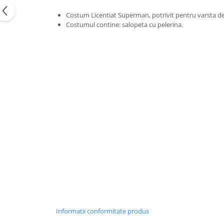
Nunta
Costum Licentiat Superman, potrivit pentru varsta de 
Paste
Costumul contine: salopeta cu pelerina.
Petrecere 1 An
Petrecerea Burlacitelor
Petreceri Aniversare
Valentine's Day
Informatii conformitate produs