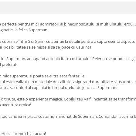
perfecta pentru micii admiratori ai binecunoscutului si multiubitului erou! 
ginatie, la fel ca Superman.
cuprinse intre 5 si 6 ani - cu atentie la detalii pentru a capta esenta aspectu
posibilitatea sa se miste si sa se joace cu usurinta.
lui Superman, adaugand autenticitate costumului. Pelerina se prinde in sigu
l preferat.
mic supererou si poate sa-si traiasca fanteziile.
ul este realizat din materiale de calitate, asigurand durabilitate si usurinta in
ranteaza confortul copilului in timpul orelor de joaca ca Superman.
tinuta, este o experienta magica. Copilul tau va fi incantat sa se transforme
o aventura eroica!
lui tau cand isi imbraca costumul minunat de Superman. Comanda-l acum si lasa-
eroica incepe chiar acum!