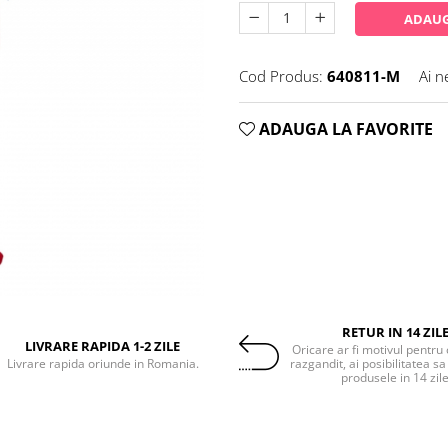
ADAUG
Cod Produs:
640811-M
Ai n
ADAUGA LA FAVORITE
RETUR IN 14 ZIL
LIVRARE RAPIDA 1-2 ZILE
Oricare ar fi motivul pentru 
Livrare rapida oriunde in Romania.
razgandit, ai posibilitatea sa
produsele in 14 zil