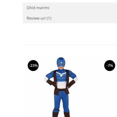
Ghid marimi
Review-uri
(1)
-23%
-7%