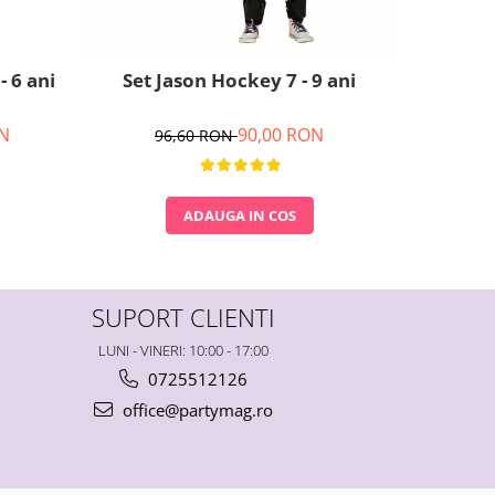
 6 ani
Set Jason Hockey 7 - 9 ani
Costu
N
90,00 RON
96,60 RON
16
ADAUGA IN COS
SUPORT CLIENTI
LUNI - VINERI: 10:00 - 17:00
0725512126
office@partymag.ro