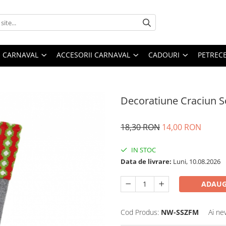
 CARNAVAL
ACCESORII CARNAVAL
CADOURI
PETRECE
Decoratiune Craciun S
18,30 RON
14,00 RON
IN STOC
Data de livrare:
Luni, 10.08.2026
ADAUG
Cod Produs:
NW-SSZFM
Ai ne