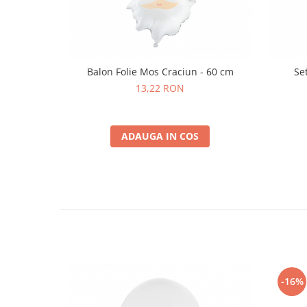
Nunta
Paste
Petrecere 1 An
Petrecerea Burlacitelor
Balon Folie Mos Craciun - 60 cm
Se
Petreceri Aniversare
13,22 RON
Valentine's Day
ADAUGA IN COS
-16%