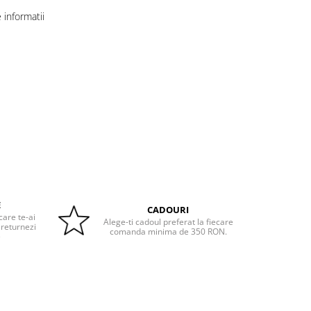
informatii
E
CADOURI
care te-ai
Alege-ti cadoul preferat la fiecare
 returnezi
comanda minima de 350 RON.
e