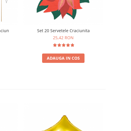
-31%
aciun
Set 20 Servetele Craciunita
Set 5 Balo
25,42 RON
3
ADAUGA IN COS