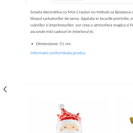
Pastel Party
Petrecere Disco
Soseta decorativa cu Mos Craciun nu trebuie sa lipseasca di
Petrecere Anii '20
timpul sarbatorilor de iarna. Agatate in locurile potrivite, e
Petrecere Mexicana
culorilor si imprimeurilor, vor crea o atmosfera magica si fes
ascunde mici cadouri in interiorul ei.
Petrecere Tropicala
Summer Party
Dimensiune: 51 cm.
Petrecere Majorat
Informatii conformitate produs
Petrecere 30 ani
Petrecere 40 Ani
Petrecere 50 ani
Ocazie
Craciun
Anul Nou
Gender Reveal
Baby Shower
Botez
Halloween