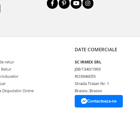
DATE COMERCIALE
de retur
SC IRMEX SRL
e Retur
J08/1340/1993
Produselor
RO3946055
par
Strada Traian Nr. 1
a Disputelor Onine
Brasov, Brasov
Contacteaza-ne