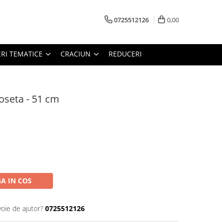
0725512126
0,00
RI TEMATICE
CRACIUN
REDUCERI
oseta - 51 cm
A IN COS
voie de ajutor?
0725512126