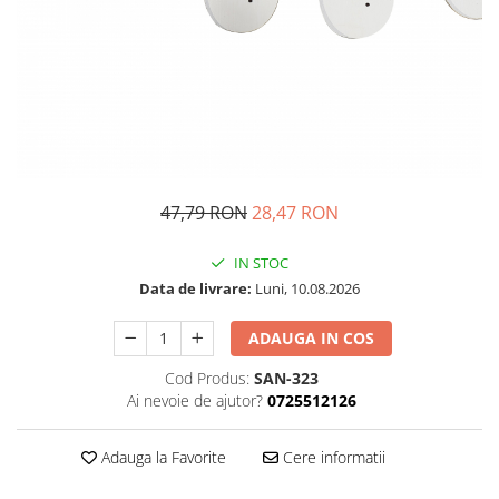
Petrecere Spatiala
Confetti
Petrecere Star Wars
Suflatori si Coifuri
Petrecere Super Mario
Petrecere Supereroi
Petreceri Fete
Petrecere Buburuza Miraculoasa
Petrecere Ferma Animalelor
Petrecere Frozen
47,79 RON
28,47 RON
Petrecere Little Star
IN STOC
Petrecere LOL Surprise
Data de livrare:
Luni, 10.08.2026
Petrecere Lovely Swan
Petrecere Mica Sirena
ADAUGA IN COS
Petrecere Minnie Mouse
Cod Produs:
SAN-323
Petrecere Pisicute
Ai nevoie de ajutor?
0725512126
Petrecere Printese Disney
Petrecere Unicorni
Adauga la Favorite
Cere informatii
Petreceri Adulti