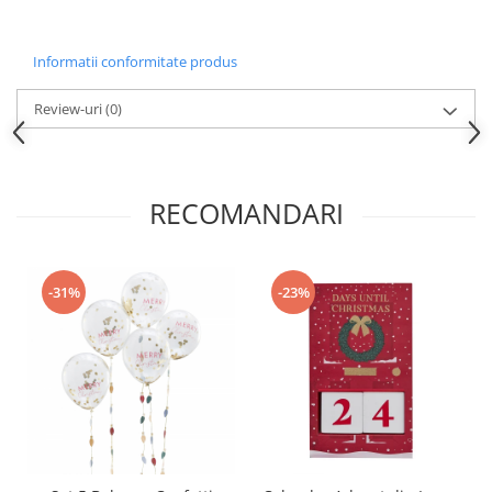
Nunta
Paste
Informatii conformitate produs
Petrecere 1 An
Petrecerea Burlacitelor
Review-uri
(0)
Petreceri Aniversare
Valentine's Day
RECOMANDARI
-31%
-23%