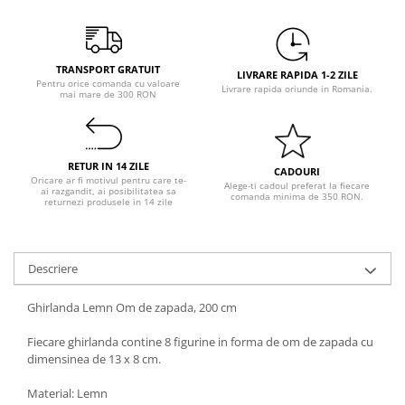
Pastel Party
Petrecere Disco
Petrecere Anii '20
TRANSPORT GRATUIT
Petrecere Mexicana
LIVRARE RAPIDA 1-2 ZILE
Pentru orice comanda cu valoare
Livrare rapida oriunde in Romania.
mai mare de 300 RON
Petrecere Tropicala
Summer Party
Petrecere Majorat
RETUR IN 14 ZILE
Petrecere 30 ani
CADOURI
Oricare ar fi motivul pentru care te-
Alege-ti cadoul preferat la fiecare
ai razgandit, ai posibilitatea sa
Petrecere 40 Ani
comanda minima de 350 RON.
returnezi produsele in 14 zile
Petrecere 50 ani
Ocazie
Craciun
Descriere
Anul Nou
Ghirlanda Lemn Om de zapada, 200 cm
Gender Reveal
Baby Shower
Fiecare ghirlanda contine 8 figurine in forma de om de zapada cu
dimensinea de 13 x 8 cm.
Botez
Halloween
Material: Lemn