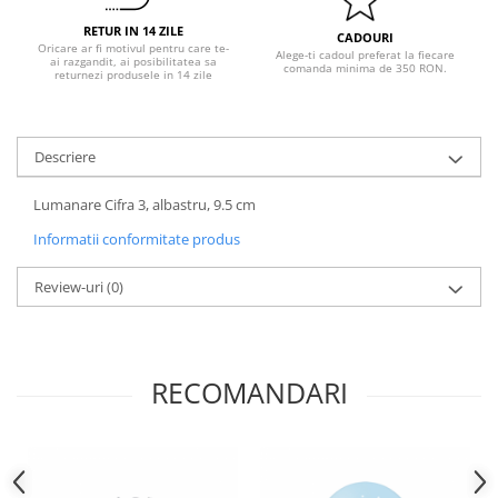
Pastel Party
RETUR IN 14 ZILE
Petrecere Disco
CADOURI
Oricare ar fi motivul pentru care te-
Alege-ti cadoul preferat la fiecare
ai razgandit, ai posibilitatea sa
Petrecere Anii '20
comanda minima de 350 RON.
returnezi produsele in 14 zile
Petrecere Mexicana
Petrecere Tropicala
Summer Party
Descriere
Petrecere Majorat
Lumanare Cifra 3, albastru, 9.5 cm
Petrecere 30 ani
Petrecere 40 Ani
Informatii conformitate produs
Petrecere 50 ani
Review-uri
(0)
Ocazie
Craciun
Anul Nou
RECOMANDARI
Gender Reveal
Baby Shower
Botez
Halloween