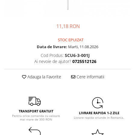
Petrecere Spatiala
Confetti
Petrecere Star Wars
Suflatori si Coifuri
Petrecere Super Mario
Petrecere Supereroi
11,18 RON
Petreceri Fete
STOC EPUIZAT
Petrecere Buburuza Miraculoasa
Data de livrare:
Marti, 11.08.2026
Petrecere Ferma Animalelor
Cod Produs:
SCU6-3-001J
Petrecere Frozen
Ai nevoie de ajutor?
0725512126
Petrecere Little Star
Petrecere LOL Surprise
Adauga la Favorite
Cere informatii
Petrecere Lovely Swan
Petrecere Mica Sirena
Petrecere Minnie Mouse
Petrecere Pisicute
TRANSPORT GRATUIT
Petrecere Printese Disney
LIVRARE RAPIDA 1-2 ZILE
Pentru orice comanda cu valoare
Livrare rapida oriunde in Romania.
Petrecere Unicorni
mai mare de 300 RON
Petreceri Adulti