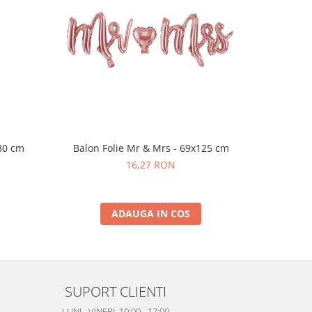
 30 cm
Balon Folie Mr & Mrs - 69x125 cm
Greut
16,27 RON
ADAUGA IN COS
SUPORT CLIENTI
LUNI - VINERI: 10:00 - 17:00