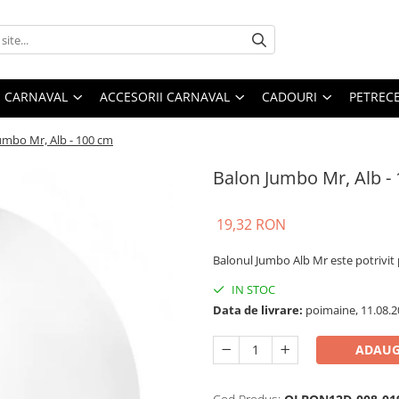
 CARNAVAL
ACCESORII CARNAVAL
CADOURI
PETRECE
umbo Mr, Alb - 100 cm
Balon Jumbo Mr, Alb -
19,32 RON
Balonul Jumbo Alb Mr este potrivit p
IN STOC
Data de livrare:
poimaine, 11.08.2
ADAUG