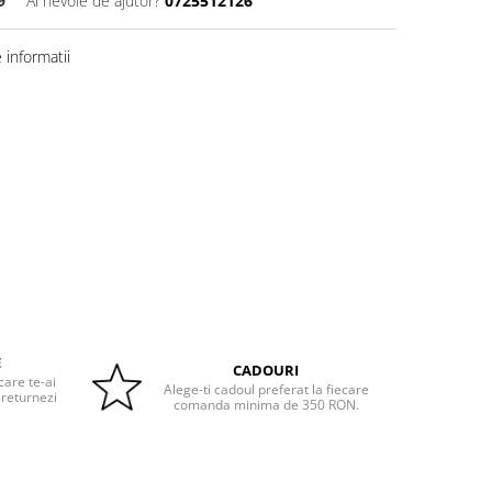
9
Ai nevoie de ajutor?
0725512126
informatii
E
CADOURI
care te-ai
Alege-ti cadoul preferat la fiecare
 returnezi
comanda minima de 350 RON.
e