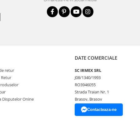
DATE COMERCIALE
de retur
SC IRMEX SRL
e Retur
J08/1340/1993
Produselor
RO3946055
par
Strada Traian Nr. 1
a Disputelor Onine
Brasov, Brasov
Contacteaza-ne