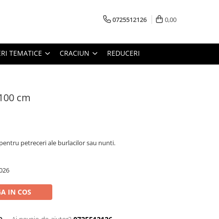
0725512126
0,00
RI TEMATICE
CRACIUN
REDUCERI
 100 cm
entru petreceri ale burlacilor sau nunti.
026
A IN COS