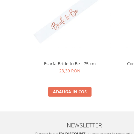
Nunta
Paste
Petrecere 1 An
Petrecerea Burlacitelor
Petreceri Aniversare
Valentine's Day
Esarfa Bride to Be - 75 cm
Cor
23,39 RON
ADAUGA IN COS
NEWSLETTER
Bucura-te de
5% DISCOUNT
la urmatoarea ta comanda!