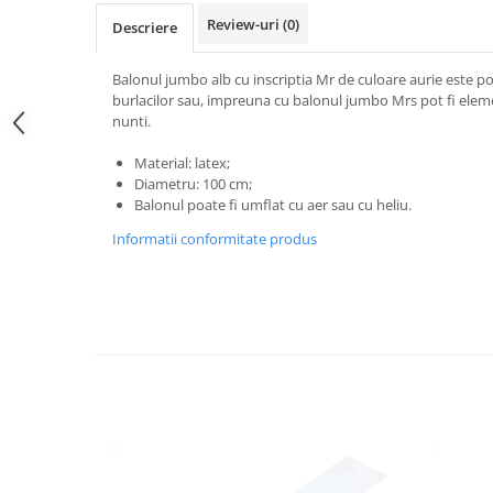
Pastel Party
Review-uri
(0)
Descriere
Petrecere Disco
Petrecere Anii '20
Balonul jumbo alb cu inscriptia Mr de culoare aurie este po
Petrecere Mexicana
burlacilor sau, impreuna cu balonul jumbo Mrs pot fi eleme
Petrecere Tropicala
nunti.
Summer Party
Material: latex;
Petrecere Majorat
Diametru: 100 cm;
Balonul poate fi umflat cu aer sau cu heliu.
Petrecere 30 ani
Petrecere 40 Ani
Informatii conformitate produs
Petrecere 50 ani
Ocazie
Craciun
Anul Nou
Gender Reveal
Baby Shower
Botez
Halloween