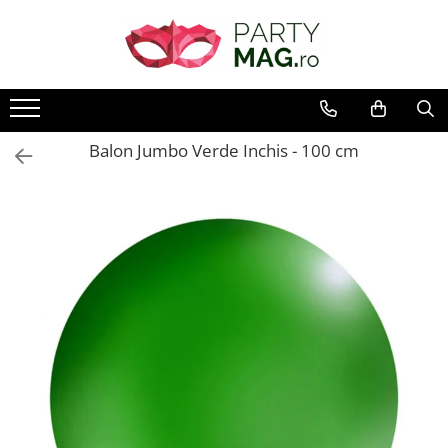
Articole Petrecere
Baloane
Costume Carnaval
Accesorii Carnaval
Cadouri
Petreceri Tematice
Craciun
Accesorii Masa
Baloane Latex
Costume Carnaval Copii
Accesorii
Perne Plus
Petreceri Baieti
Decoratiuni
Farfurii
Baloane Folie
Costume Carnaval baieti
Palarii
Petrecere Dinozauri
Baloane
Balon Jumbo Verde Inchis - 100 cm
Pahare
Costume Carnaval fete
Game On
Baloane Cifra
Peruci
Accesorii Masa
Servetele
Patrula Catelusilor
Baloane Litera
Coroane si Bentite
Costume Craciun
Lumanari
Petrecere Constructii
Baloane Jumbo
Ochelari
Accesorii Craciun
Accesorii prajitura
Petrecere Fotbal
Heliu & Accesorii
Masti
Confetti
Paie
Petrecere Harry Potter
Buchete Baloane
Mustati
Tacamuri
Petrecere Lego
Fete de masa
Petrecere Masinute
Manusi
Decoratiuni Petrecere
Petrecere Mickey Mouse
Ciorapi
Petrecere Pirati
Ghirlande Decorative
Aripi
Petrecere PJ Masks
Recuzita Foto
Arme
Petrecere Safari
Perdele Party