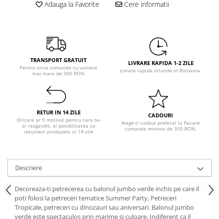
Pastel Party
Adauga la Favorite
Cere informatii
Petrecere Disco
Petrecere Anii '20
Petrecere Mexicana
Petrecere Tropicala
TRANSPORT GRATUIT
LIVRARE RAPIDA 1-2 ZILE
Summer Party
Pentru orice comanda cu valoare
Livrare rapida oriunde in Romania.
mai mare de 300 RON
Petrecere Majorat
Petrecere 30 ani
Petrecere 40 Ani
RETUR IN 14 ZILE
CADOURI
Petrecere 50 ani
Oricare ar fi motivul pentru care te-
Alege-ti cadoul preferat la fiecare
ai razgandit, ai posibilitatea sa
comanda minima de 350 RON.
Ocazie
returnezi produsele in 14 zile
Craciun
Anul Nou
Descriere
Gender Reveal
Baby Shower
Decoreaza-ti petrecerea cu balonul jumbo verde inchis pe care il
Botez
poti folosi la petreceri tematice Summer Party, Petreceri
Tropicale, petreceri cu dinozauri sau aniversari. Balonul jumbo
Halloween
verde este spectaculos prin marime si culoare. Indiferent ca il