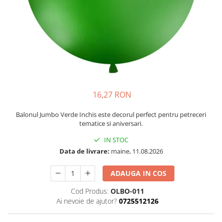
Petrecere Spatiala
Confetti
Petrecere Star Wars
Suflatori si Coifuri
Petrecere Super Mario
Petrecere Supereroi
Petreceri Fete
Petrecere Buburuza Miraculoasa
Petrecere Ferma Animalelor
Petrecere Frozen
16,27 RON
Petrecere Little Star
Balonul Jumbo Verde Inchis este decorul perfect pentru petreceri
Petrecere LOL Surprise
tematice si aniversari.
Petrecere Lovely Swan
IN STOC
Petrecere Mica Sirena
Data de livrare:
maine, 11.08.2026
Petrecere Minnie Mouse
Petrecere Pisicute
ADAUGA IN COS
Petrecere Printese Disney
Cod Produs:
OLBO-011
Petrecere Unicorni
Ai nevoie de ajutor?
0725512126
Petreceri Adulti