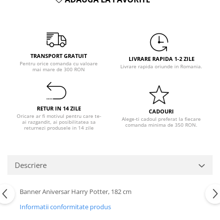
Pastel Party
Petrecere Disco
Petrecere Anii '20
Petrecere Mexicana
Petrecere Tropicala
TRANSPORT GRATUIT
LIVRARE RAPIDA 1-2 ZILE
Pentru orice comanda cu valoare
Summer Party
Livrare rapida oriunde in Romania.
mai mare de 300 RON
Petrecere Majorat
Petrecere 30 ani
Petrecere 40 Ani
RETUR IN 14 ZILE
CADOURI
Oricare ar fi motivul pentru care te-
Petrecere 50 ani
Alege-ti cadoul preferat la fiecare
ai razgandit, ai posibilitatea sa
comanda minima de 350 RON.
returnezi produsele in 14 zile
Ocazie
Craciun
Anul Nou
Descriere
Gender Reveal
Baby Shower
Banner Aniversar Harry Potter, 182 cm
Botez
Informatii conformitate produs
Halloween