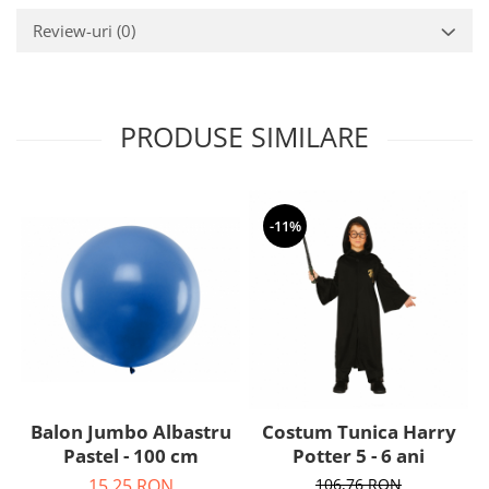
Nunta
Review-uri
(0)
Paste
Petrecere 1 An
Petrecerea Burlacitelor
Petreceri Aniversare
PRODUSE SIMILARE
Valentine's Day
-11%
Balon Jumbo Albastru
Costum Tunica Harry
Pastel - 100 cm
Potter 5 - 6 ani
15,25 RON
106,76 RON