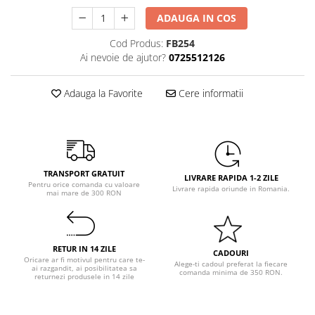
Pastel Party
ADAUGA IN COS
Petrecere Disco
Petrecere Anii '20
Cod Produs:
FB254
Ai nevoie de ajutor?
0725512126
Petrecere Mexicana
Petrecere Tropicala
Adauga la Favorite
Cere informatii
Summer Party
Petrecere Majorat
Petrecere 30 ani
Petrecere 40 Ani
Petrecere 50 ani
TRANSPORT GRATUIT
LIVRARE RAPIDA 1-2 ZILE
Pentru orice comanda cu valoare
Ocazie
Livrare rapida oriunde in Romania.
mai mare de 300 RON
Craciun
Anul Nou
Gender Reveal
RETUR IN 14 ZILE
CADOURI
Oricare ar fi motivul pentru care te-
Baby Shower
Alege-ti cadoul preferat la fiecare
ai razgandit, ai posibilitatea sa
comanda minima de 350 RON.
returnezi produsele in 14 zile
Botez
Halloween