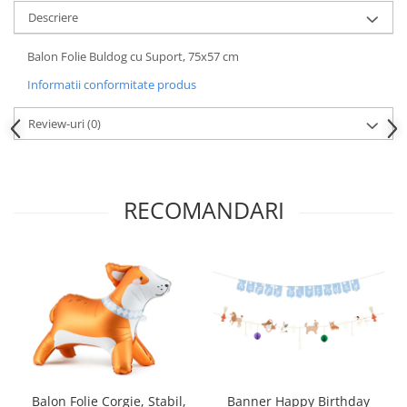
Nunta
Descriere
Paste
Petrecere 1 An
Balon Folie Buldog cu Suport, 75x57 cm
Petrecerea Burlacitelor
Informatii conformitate produs
Petreceri Aniversare
Valentine's Day
Review-uri
(0)
RECOMANDARI
Balon Folie Corgie, Stabil,
Banner Happy Birthday