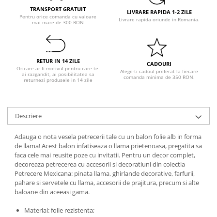
Pastel Party
TRANSPORT GRATUIT
LIVRARE RAPIDA 1-2 ZILE
Petrecere Disco
Pentru orice comanda cu valoare
Livrare rapida oriunde in Romania.
mai mare de 300 RON
Petrecere Anii '20
Petrecere Mexicana
Petrecere Tropicala
RETUR IN 14 ZILE
CADOURI
Summer Party
Oricare ar fi motivul pentru care te-
Alege-ti cadoul preferat la fiecare
ai razgandit, ai posibilitatea sa
comanda minima de 350 RON.
Petrecere Majorat
returnezi produsele in 14 zile
Petrecere 30 ani
Petrecere 40 Ani
Descriere
Petrecere 50 ani
Ocazie
Adauga o nota vesela petrecerii tale cu un balon folie alb in forma
Craciun
de llama! Acest balon infatiseaza o llama prietenoasa, pregatita sa
faca cele mai reusite poze cu invitatii. Pentru un decor complet,
Anul Nou
decoreaza petrecerea cu accesorii si decoratiuni din colectia
Gender Reveal
Petrecere Mexicana: pinata llama, ghirlande decorative, farfurii,
Baby Shower
pahare si servetele cu llama, accesorii de prajitura, precum si alte
baloane din aceeasi gama.
Botez
Halloween
Material: folie rezistenta;