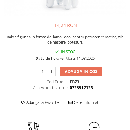
Petrecere Spatiala
Confetti
Petrecere Star Wars
Suflatori si Coifuri
Petrecere Super Mario
Petrecere Supereroi
14,24 RON
Petreceri Fete
Balon figurina in forma de llama, ideal pentru petreceri tematice, zile
Petrecere Buburuza Miraculoasa
de nastere, botezuri.
Petrecere Ferma Animalelor
IN STOC
Petrecere Frozen
Data de livrare:
Marti, 11.08.2026
Petrecere Little Star
Petrecere LOL Surprise
ADAUGA IN COS
Petrecere Lovely Swan
Cod Produs:
FB73
Petrecere Mica Sirena
Ai nevoie de ajutor?
0725512126
Petrecere Minnie Mouse
Petrecere Pisicute
Adauga la Favorite
Cere informatii
Petrecere Printese Disney
Petrecere Unicorni
Petreceri Adulti