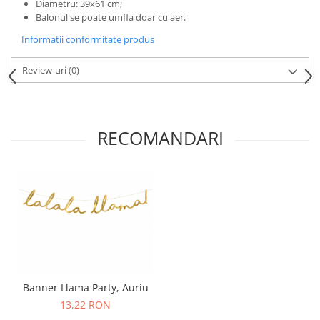
Diametru: 39x61 cm;
Nunta
Balonul se poate umfla doar cu aer.
Paste
Informatii conformitate produs
Petrecere 1 An
Petrecerea Burlacitelor
Review-uri
(0)
Petreceri Aniversare
Valentine's Day
RECOMANDARI
Banner Llama Party, Auriu
13,22 RON