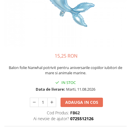
Petrecere Spatiala
Confetti
Petrecere Star Wars
Suflatori si Coifuri
Petrecere Super Mario
Petrecere Supereroi
Petreceri Fete
Petrecere Buburuza Miraculoasa
Petrecere Ferma Animalelor
Petrecere Frozen
15,25 RON
Petrecere Little Star
Balon folie Narwhal potrivit pentru aniversarile copiilor iubitori de
Petrecere LOL Surprise
mare si animale marine.
Petrecere Lovely Swan
IN STOC
Petrecere Mica Sirena
Data de livrare:
Marti, 11.08.2026
Petrecere Minnie Mouse
Petrecere Pisicute
ADAUGA IN COS
Petrecere Printese Disney
Cod Produs:
FB62
Petrecere Unicorni
Ai nevoie de ajutor?
0725512126
Petreceri Adulti