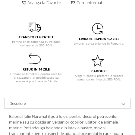
Pastel Party
Adauga la Favorite
Cere informatii
Petrecere Disco
Petrecere Anii '20
Petrecere Mexicana
Petrecere Tropicala
TRANSPORT GRATUIT
LIVRARE RAPIDA 1-2 ZILE
Summer Party
Pentru orice comanda cu valoare
Livrare rapida oriunde in Romania.
mai mare de 300 RON
Petrecere Majorat
Petrecere 30 ani
Petrecere 40 Ani
RETUR IN 14 ZILE
CADOURI
Petrecere 50 ani
Oricare ar fi motivul pentru care te-
Alege-ti cadoul preferat la fiecare
ai razgandit, ai posibilitatea sa
comanda minima de 350 RON.
Ocazie
returnezi produsele in 14 zile
Craciun
Anul Nou
Descriere
Gender Reveal
Baby Shower
Balonul folie Narwhal il poti folosi pentru decorul petrecerilor
Botez
marine sau cu ocazia aniversarilor copiilor iubitori de animale
marine. Poti adauga baloane din latex albastre, mov si
Halloween
transparente pentru aspect de adanc al oceanului in care inoata