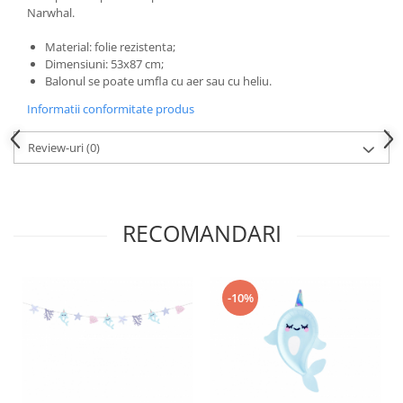
Nunta
Narwhal.
Paste
Material: folie rezistenta;
Petrecere 1 An
Dimensiuni: 53x87 cm;
Petrecerea Burlacitelor
Balonul se poate umfla cu aer sau cu heliu.
Petreceri Aniversare
Informatii conformitate produs
Valentine's Day
Review-uri
(0)
RECOMANDARI
-10%