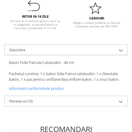
Pastel Party
Petrecere Disco
RETUR IN 14 ZILE
Petrecere Anii '20
CADOURI
Oricare ar fi motivul pentru care te-
Alege-ti cadoul preferat la fiecare
Petrecere Mexicana
ai razgandit, ai posibilitatea sa
comanda minima de 350 RON.
returnezi produsele in 14 zile
Petrecere Tropicala
Summer Party
Petrecere Majorat
Descriere
Petrecere 30 ani
Balon Folie Patrula Catelusilor - 46 cm
Petrecere 40 Ani
Petrecere 50 ani
Pachetul contine: 1 x balon folie Patrul catelusilor, 1 x Greutate
Ocazie
balon, 1 x pai pentru umflare/dezumflare balon, 1 x snur balon.
Craciun
Informatii conformitate produs
Anul Nou
Review-uri
(0)
Gender Reveal
Baby Shower
Botez
Halloween
RECOMANDARI