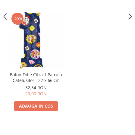
Nunta
Paste
Petrecere 1 An
-20%
Petrecerea Burlacitelor
Petreceri Aniversare
Valentine's Day
Balon Folie Cifra 1 Patrula
Catelusilor - 27 x 66 cm
32,54 RON
26,00 RON
ADAUGA IN COS