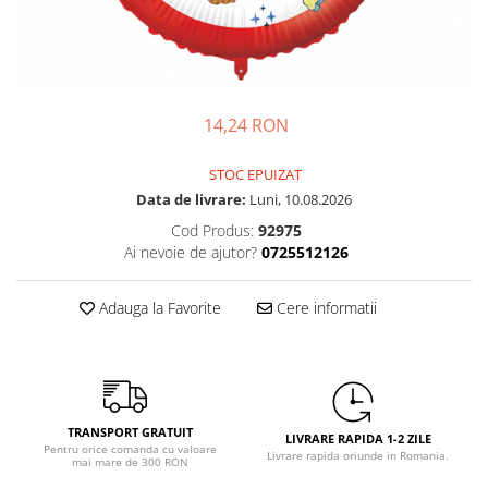
Petrecere Spatiala
Confetti
Petrecere Star Wars
Suflatori si Coifuri
Petrecere Super Mario
Petrecere Supereroi
Petreceri Fete
14,24 RON
Petrecere Buburuza Miraculoasa
STOC EPUIZAT
Petrecere Ferma Animalelor
Data de livrare:
Luni, 10.08.2026
Petrecere Frozen
Cod Produs:
92975
Petrecere Little Star
Ai nevoie de ajutor?
0725512126
Petrecere LOL Surprise
Petrecere Lovely Swan
Adauga la Favorite
Cere informatii
Petrecere Mica Sirena
Petrecere Minnie Mouse
Petrecere Pisicute
Petrecere Printese Disney
Petrecere Unicorni
TRANSPORT GRATUIT
LIVRARE RAPIDA 1-2 ZILE
Pentru orice comanda cu valoare
Livrare rapida oriunde in Romania.
Petreceri Adulti
mai mare de 300 RON