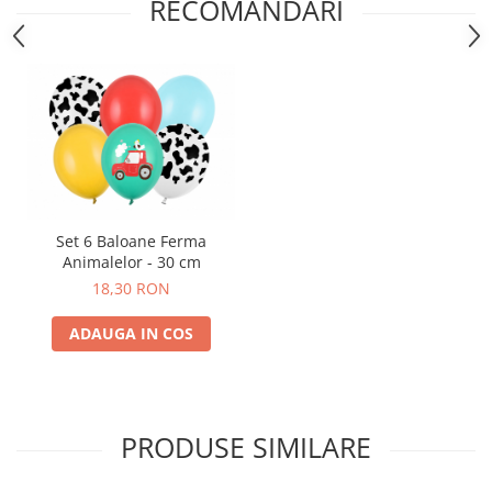
RECOMANDARI
Nunta
Paste
Petrecere 1 An
Petrecerea Burlacitelor
Petreceri Aniversare
Valentine's Day
Set 6 Baloane Ferma
Animalelor - 30 cm
18,30 RON
ADAUGA IN COS
PRODUSE SIMILARE