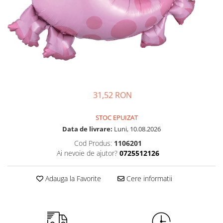
Petrecere Spatiala
Confetti
Petrecere Star Wars
Suflatori si Coifuri
Petrecere Super Mario
Petrecere Supereroi
Petreceri Fete
Petrecere Buburuza Miraculoasa
Petrecere Ferma Animalelor
Petrecere Frozen
31,52 RON
Petrecere Little Star
STOC EPUIZAT
Petrecere LOL Surprise
Data de livrare:
Luni, 10.08.2026
Petrecere Lovely Swan
Cod Produs:
1106201
Petrecere Mica Sirena
Ai nevoie de ajutor?
0725512126
Petrecere Minnie Mouse
Petrecere Pisicute
Adauga la Favorite
Cere informatii
Petrecere Printese Disney
Petrecere Unicorni
Petreceri Adulti