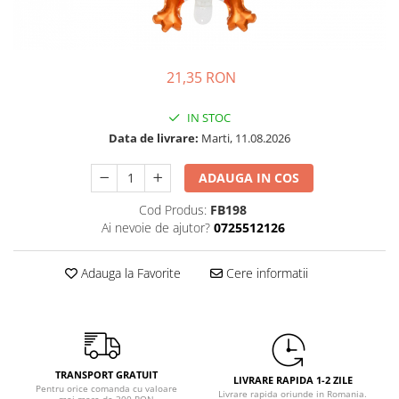
Petrecere Spatiala
Confetti
Petrecere Star Wars
Suflatori si Coifuri
Petrecere Super Mario
Petrecere Supereroi
21,35 RON
Petreceri Fete
IN STOC
Petrecere Buburuza Miraculoasa
Data de livrare:
Marti, 11.08.2026
Petrecere Ferma Animalelor
Petrecere Frozen
ADAUGA IN COS
Petrecere Little Star
Cod Produs:
FB198
Petrecere LOL Surprise
Ai nevoie de ajutor?
0725512126
Petrecere Lovely Swan
Petrecere Mica Sirena
Adauga la Favorite
Cere informatii
Petrecere Minnie Mouse
Petrecere Pisicute
Petrecere Printese Disney
Petrecere Unicorni
TRANSPORT GRATUIT
Petreceri Adulti
LIVRARE RAPIDA 1-2 ZILE
Pentru orice comanda cu valoare
Livrare rapida oriunde in Romania.
mai mare de 300 RON