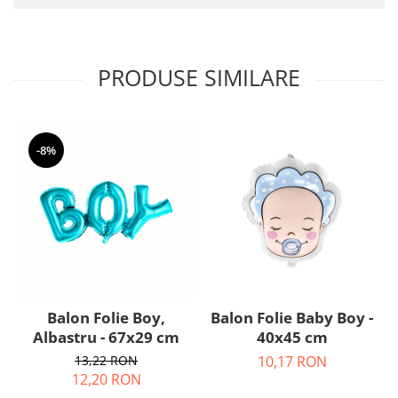
Nunta
Paste
Petrecere 1 An
PRODUSE SIMILARE
Petrecerea Burlacitelor
Petreceri Aniversare
Valentine's Day
-8%
Balon Folie Boy,
Balon Folie Baby Boy -
Albastru - 67x29 cm
40x45 cm
13,22 RON
10,17 RON
12,20 RON