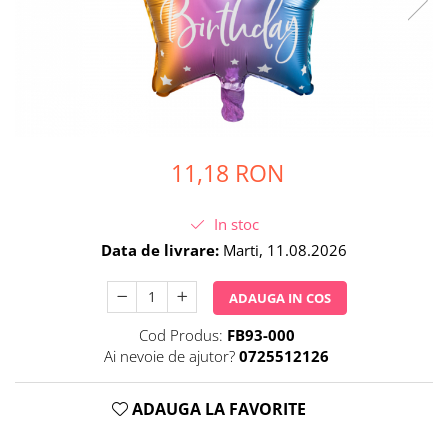
Petrecere Spatiala
Confetti
Petrecere Star Wars
Suflatori si Coifuri
Petrecere Super Mario
Petrecere Supereroi
Petreceri Fete
Petrecere Buburuza Miraculoasa
Petrecere Ferma Animalelor
11,18 RON
Petrecere Frozen
Petrecere Little Star
In stoc
Petrecere LOL Surprise
Data de livrare:
Marti, 11.08.2026
Petrecere Lovely Swan
Petrecere Mica Sirena
ADAUGA IN COS
Petrecere Minnie Mouse
Cod Produs:
FB93-000
Petrecere Pisicute
Ai nevoie de ajutor?
0725512126
Petrecere Printese Disney
Petrecere Unicorni
ADAUGA LA FAVORITE
Petreceri Adulti