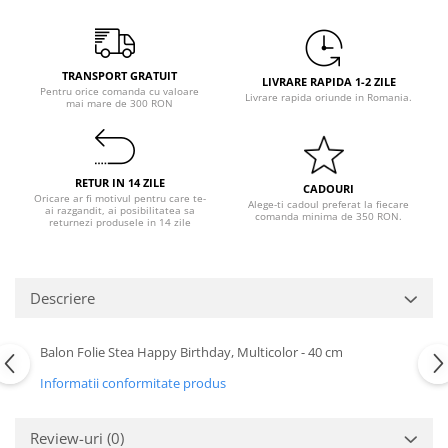
Pastel Party
Petrecere Disco
Petrecere Anii '20
TRANSPORT GRATUIT
LIVRARE RAPIDA 1-2 ZILE
Petrecere Mexicana
Pentru orice comanda cu valoare
Livrare rapida oriunde in Romania.
mai mare de 300 RON
Petrecere Tropicala
Summer Party
Petrecere Majorat
RETUR IN 14 ZILE
Petrecere 30 ani
CADOURI
Oricare ar fi motivul pentru care te-
Alege-ti cadoul preferat la fiecare
ai razgandit, ai posibilitatea sa
Petrecere 40 Ani
comanda minima de 350 RON.
returnezi produsele in 14 zile
Petrecere 50 ani
Ocazie
Descriere
Craciun
Anul Nou
Gender Reveal
Balon Folie Stea Happy Birthday, Multicolor - 40 cm
Baby Shower
Informatii conformitate produs
Botez
Halloween
Review-uri
(0)