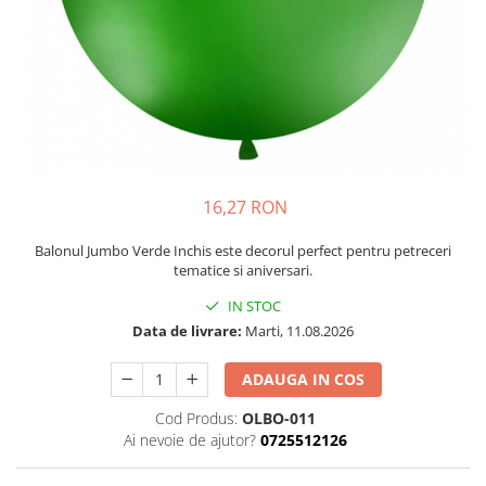
Petrecere Spatiala
Confetti
Petrecere Star Wars
Suflatori si Coifuri
Petrecere Super Mario
Petrecere Supereroi
Petreceri Fete
Petrecere Buburuza Miraculoasa
Petrecere Ferma Animalelor
Petrecere Frozen
16,27 RON
Petrecere Little Star
Balonul Jumbo Verde Inchis este decorul perfect pentru petreceri
Petrecere LOL Surprise
tematice si aniversari.
Petrecere Lovely Swan
IN STOC
Petrecere Mica Sirena
Data de livrare:
Marti, 11.08.2026
Petrecere Minnie Mouse
Petrecere Pisicute
ADAUGA IN COS
Petrecere Printese Disney
Cod Produs:
OLBO-011
Petrecere Unicorni
Ai nevoie de ajutor?
0725512126
Petreceri Adulti