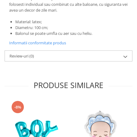
Nunta
folosesti individual sau combinat cu alte baloane, cu siguranta vei
Paste
avea un decor de zile mari.
Petrecere 1 An
Material: latex;
Petrecerea Burlacitelor
Diametru: 100 cm;
Petreceri Aniversare
Balonul se poate umfla cu aer sau cu heliu.
Valentine's Day
Informatii conformitate produs
Review-uri
(0)
PRODUSE SIMILARE
-8%