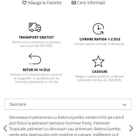
Pastel Party
Adauga la Favorite
Cere informatii
Petrecere Disco
Petrecere Anii '20
Petrecere Mexicana
Petrecere Tropicala
TRANSPORT GRATUIT
LIVRARE RAPIDA 1-2 ZILE
Summer Party
Pentru orice comanda cu valoare
Livrare rapida oriunde in Romania.
mai mare de 300 RON
Petrecere Majorat
Petrecere 30 ani
Petrecere 40 Ani
RETUR IN 14 ZILE
CADOURI
Petrecere 50 ani
Oricare ar fi motivul pentru care te-
Alege-ti cadoul preferat la fiecare
ai razgandit, ai posibilitatea sa
comanda minima de 350 RON.
Ocazie
returnezi produsele in 14 zile
Craciun
Anul Nou
Descriere
Gender Reveal
Baby Shower
Decoreaza-ti petrecerea cu balonul jumbo verde inchis pe care il
Botez
poti folosi la petreceri tematice Summer Party, Petreceri
Tropicale, petreceri cu dinozauri sau aniversari. Balonul jumbo
Halloween
verde este spectaculos prin marime si culoare. Indiferent ca il