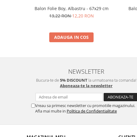
Nunta
Balon Folie Boy, Albastru - 67x29 cm
Balo
Paste
13,22 RON
12,20 RON
Petrecere 1 An
Petrecerea Burlacitelor
Petreceri Aniversare
ADAUGA IN COS
Valentine's Day
NEWSLETTER
Bucura-te de
5% DISCOUNT
la urmatoarea ta comanda!
Aboneaza-te la newsletter
Vreau sa primesc newsletter cu promotiile magazinului.
Afla mai multe in
Politica de Confidentialitate
MAGAZINUL MEU
CLIENTI