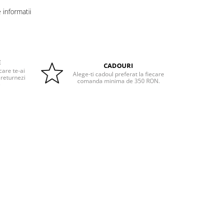
informatii
E
CADOURI
care te-ai
Alege-ti cadoul preferat la fiecare
 returnezi
comanda minima de 350 RON.
e