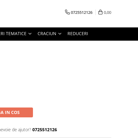
0725512126
0,00
RI TEMATICE
CRACIUN
REDUCERI
A IN COS
nevoie de ajutor?
0725512126