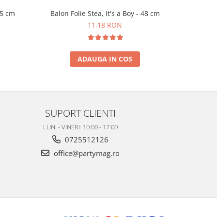
45 cm
Balon Folie Stea, It's a Boy - 48 cm
Set 6 
11,18 RON
ADAUGA IN COS
SUPORT CLIENTI
LUNI - VINERI: 10:00 - 17:00
0725512126
office@partymag.ro