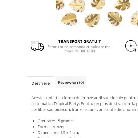
Heliu & Accesorii
Petrecere Spatiala
Palarii
Confetti
Petrecere Star Wars
Buchete Baloane
Suflatori si Coifuri
Peruci
Petrecere Super Mario
Coroane si Bentite
Petrecere Supereroi
Ochelari
Petreceri Fete
Masti
TRANSPORT GRATUIT
Petrecere Buburuza Miraculoasa
Pentru orice comanda cu valoare mai
Mustati
Petrecere Ferma Animalelor
mare de 300 RON
Manusi
Petrecere Frozen
Petrecere Little Star
Ciorapi
Petrecere LOL Surprise
Aripi
Review-uri
(0)
Petrecere Lovely Swan
Descriere
Arme
Petrecere Mica Sirena
Aceste confetti in forma de frunze aurii sunt ideale pentru a
Petrecere Minnie Mouse
cu tematica Tropical Party. Pentru un plus de stralucire la 
Petrecere Pisicute
aer liber sau picnicuri, frunzele aurii vor scoate din anonim
Petrecere Printese Disney
Greutate: 15 grame;
Petrecere Unicorni
Forma: frunze;
Petreceri Adulti
Dimensiuni: 1.5 x 2 cm;