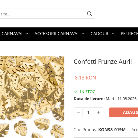
 CARNAVAL
ACCESORII CARNAVAL
CADOURI
PETRECE
Confetti Frunze Aurii
8,13 RON
IN STOC
Data de livrare:
Marti, 11.08.2026
ADAUG
Cod Produs:
KONS8-019M
Ai 