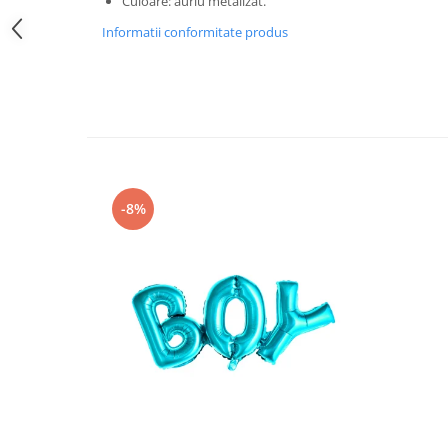
Culoare: auriu metalizat.
Pastel Party
Informatii conformitate produs
Petrecere Disco
Petrecere Anii '20
Petrecere Mexicana
Petrecere Tropicala
Summer Party
Petrecere Majorat
Petrecere 30 ani
-8%
Petrecere 40 Ani
Petrecere 50 ani
Ocazie
Craciun
Anul Nou
Gender Reveal
Baby Shower
Botez
Halloween