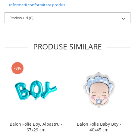
Nunta
Informatii conformitate produs
Paste
Petrecere 1 An
Review-uri
(0)
Petrecerea Burlacitelor
Petreceri Aniversare
Valentine's Day
PRODUSE SIMILARE
-8%
Balon Folie Boy, Albastru -
Balon Folie Baby Boy -
67x29 cm
40x45 cm