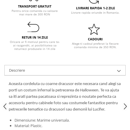
Pastel Party
TRANSPORT GRATUIT
LIVRARE RAPIDA 1-2 ZILE
Petrecere Disco
Pentru orice comanda cu valoare
Livrare rapida oriunde in Romania.
mai mare de 300 RON
Petrecere Anii '20
Petrecere Mexicana
Petrecere Tropicala
RETUR IN 14 ZILE
CADOURI
Summer Party
Oricare ar fi motivul pentru care te-
Alege-ti cadoul preferat la fiecare
ai razgandit, ai posibilitatea sa
Petrecere Majorat
comanda minima de 350 RON.
returnezi produsele in 14 zile
Petrecere 30 ani
Petrecere 40 Ani
Petrecere 50 ani
Descriere
Ocazie
Aceasta cordeluta cu coarne dracusor este necesara cand alegi sa
Craciun
porti un costum infernal la petrecerea de Halloween. Te va ajuta
Anul Nou
sa iti arati partea pacatoasa si reprezinta o noutate perfecta ca
Gender Reveal
accesoriu pentru cabinele foto sau costumele fantastice pentru
Baby Shower
petrecerile tematice cu dracusori sau demonii lui Lucifer.
Botez
Dimensiune: Marime universala.
Halloween
Material: Plastic.