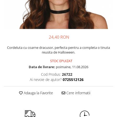
Petrecere Spatiala
Confetti
Petrecere Star Wars
Suflatori si Coifuri
Petrecere Super Mario
Petrecere Supereroi
Petreceri Fete
Petrecere Buburuza Miraculoasa
24,40 RON
Petrecere Ferma Animalelor
Cordeluta cu coarne dracusor, perfecta pentru a completa o tinuta
Petrecere Frozen
reusita de Halloween.
Petrecere Little Star
STOC EPUIZAT
Petrecere LOL Surprise
Data de livrare:
poimaine, 11.08.2026
Petrecere Lovely Swan
Cod Produs:
26722
Petrecere Mica Sirena
Ai nevoie de ajutor?
0725512126
Petrecere Minnie Mouse
Petrecere Pisicute
Adauga la Favorite
Cere informatii
Petrecere Printese Disney
Petrecere Unicorni
Petreceri Adulti