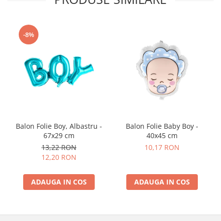
Nunta
Paste
Petrecere 1 An
-8%
Petrecerea Burlacitelor
Petreceri Aniversare
Valentine's Day
Balon Folie Boy, Albastru -
Balon Folie Baby Boy -
67x29 cm
40x45 cm
13,22 RON
10,17 RON
12,20 RON
ADAUGA IN COS
ADAUGA IN COS