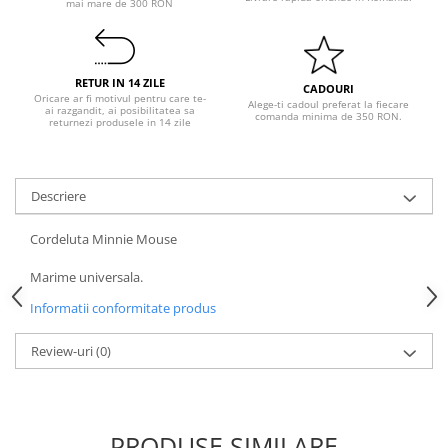
mai mare de 300 RON
Pastel Party
Petrecere Disco
Petrecere Anii '20
RETUR IN 14 ZILE
Petrecere Mexicana
CADOURI
Oricare ar fi motivul pentru care te-
Alege-ti cadoul preferat la fiecare
Petrecere Tropicala
ai razgandit, ai posibilitatea sa
comanda minima de 350 RON.
returnezi produsele in 14 zile
Summer Party
Petrecere Majorat
Petrecere 30 ani
Descriere
Petrecere 40 Ani
Cordeluta Minnie Mouse
Petrecere 50 ani
Ocazie
Marime universala.
Craciun
Informatii conformitate produs
Anul Nou
Gender Reveal
Review-uri
(0)
Baby Shower
Botez
Halloween
PRODUSE SIMILARE