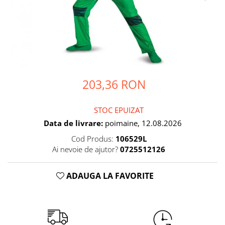
Petrecere Spatiala
Confetti
Petrecere Star Wars
Suflatori si Coifuri
Petrecere Super Mario
Petrecere Supereroi
Petreceri Fete
Petrecere Buburuza Miraculoasa
203,36 RON
Petrecere Ferma Animalelor
Petrecere Frozen
Petrecere Little Star
STOC EPUIZAT
Petrecere LOL Surprise
Data de livrare:
poimaine, 12.08.2026
Petrecere Lovely Swan
Cod Produs:
106529L
Petrecere Mica Sirena
Ai nevoie de ajutor?
0725512126
Petrecere Minnie Mouse
Petrecere Pisicute
ADAUGA LA FAVORITE
Petrecere Printese Disney
Petrecere Unicorni
Petreceri Adulti