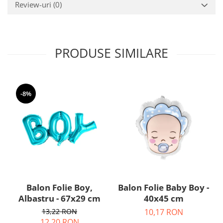
Nunta
Review-uri
(0)
Paste
Petrecere 1 An
Petrecerea Burlacitelor
PRODUSE SIMILARE
Petreceri Aniversare
Valentine's Day
-8%
Balon Folie Boy,
Balon Folie Baby Boy -
Albastru - 67x29 cm
40x45 cm
13,22 RON
10,17 RON
12,20 RON