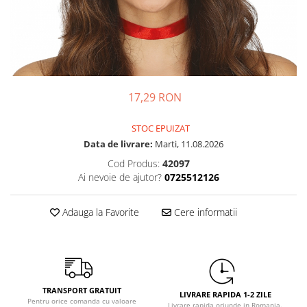
Petrecere Spatiala
Confetti
Petrecere Star Wars
Suflatori si Coifuri
Petrecere Super Mario
Petrecere Supereroi
Petreceri Fete
Petrecere Buburuza Miraculoasa
17,29 RON
Petrecere Ferma Animalelor
STOC EPUIZAT
Petrecere Frozen
Data de livrare:
Marti, 11.08.2026
Petrecere Little Star
Cod Produs:
42097
Petrecere LOL Surprise
Ai nevoie de ajutor?
0725512126
Petrecere Lovely Swan
Petrecere Mica Sirena
Adauga la Favorite
Cere informatii
Petrecere Minnie Mouse
Petrecere Pisicute
Petrecere Printese Disney
Petrecere Unicorni
Petreceri Adulti
TRANSPORT GRATUIT
LIVRARE RAPIDA 1-2 ZILE
Pentru orice comanda cu valoare
Livrare rapida oriunde in Romania.