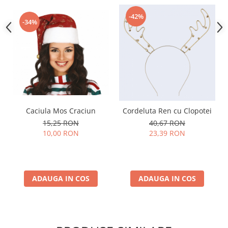
Nunta
Paste
-42%
-34%
Petrecere 1 An
Petrecerea Burlacitelor
Petreceri Aniversare
Valentine's Day
Caciula Mos Craciun
Cordeluta Ren cu Clopotei
15,25 RON
40,67 RON
10,00 RON
23,39 RON
ADAUGA IN COS
ADAUGA IN COS