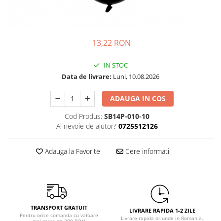
Petrecere Spatiala
Confetti
Petrecere Star Wars
Suflatori si Coifuri
Petrecere Super Mario
Petrecere Supereroi
13,22 RON
Petreceri Fete
IN STOC
Petrecere Buburuza Miraculoasa
Data de livrare:
Luni, 10.08.2026
Petrecere Ferma Animalelor
Petrecere Frozen
ADAUGA IN COS
Petrecere Little Star
Cod Produs:
SB14P-010-10
Petrecere LOL Surprise
Ai nevoie de ajutor?
0725512126
Petrecere Lovely Swan
Petrecere Mica Sirena
Adauga la Favorite
Cere informatii
Petrecere Minnie Mouse
Petrecere Pisicute
Petrecere Printese Disney
Petrecere Unicorni
TRANSPORT GRATUIT
Petreceri Adulti
LIVRARE RAPIDA 1-2 ZILE
Pentru orice comanda cu valoare
Livrare rapida oriunde in Romania.
mai mare de 300 RON