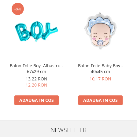
Nunta
-8%
Paste
Petrecere 1 An
Petrecerea Burlacitelor
Petreceri Aniversare
Valentine's Day
Balon Folie Boy, Albastru -
Balon Folie Baby Boy -
67x29 cm
40x45 cm
13,22 RON
10,17 RON
12,20 RON
ADAUGA IN COS
ADAUGA IN COS
NEWSLETTER