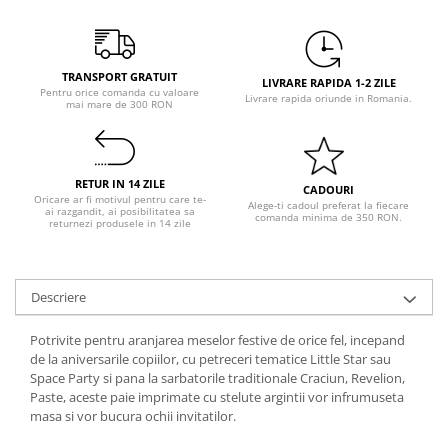
Pastel Party
Petrecere Disco
Petrecere Anii '20
TRANSPORT GRATUIT
Petrecere Mexicana
LIVRARE RAPIDA 1-2 ZILE
Pentru orice comanda cu valoare
Livrare rapida oriunde in Romania.
mai mare de 300 RON
Petrecere Tropicala
Summer Party
Petrecere Majorat
RETUR IN 14 ZILE
Petrecere 30 ani
CADOURI
Oricare ar fi motivul pentru care te-
Alege-ti cadoul preferat la fiecare
ai razgandit, ai posibilitatea sa
Petrecere 40 Ani
comanda minima de 350 RON.
returnezi produsele in 14 zile
Petrecere 50 ani
Ocazie
Craciun
Descriere
Anul Nou
Potrivite pentru aranjarea meselor festive de orice fel, incepand
Gender Reveal
de la aniversarile copiilor, cu petreceri tematice Little Star sau
Baby Shower
Space Party si pana la sarbatorile traditionale Craciun, Revelion,
Paste, aceste paie imprimate cu stelute argintii vor infrumuseta
Botez
masa si vor bucura ochii invitatilor.
Halloween