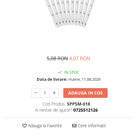
Petrecere Spatiala
Confetti
Petrecere Star Wars
Suflatori si Coifuri
Petrecere Super Mario
Petrecere Supereroi
Petreceri Fete
Petrecere Buburuza Miraculoasa
Petrecere Ferma Animalelor
Petrecere Frozen
5,08 RON
4,07 RON
Petrecere Little Star
IN STOC
Petrecere LOL Surprise
Data de livrare:
maine, 11.08.2026
Petrecere Lovely Swan
Petrecere Mica Sirena
ADAUGA IN COS
Petrecere Minnie Mouse
Cod Produs:
SPP5M-018
Petrecere Pisicute
Ai nevoie de ajutor?
0725512126
Petrecere Printese Disney
Petrecere Unicorni
Adauga la Favorite
Cere informatii
Petreceri Adulti