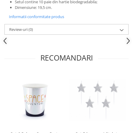
Nunta
Setul contine 10 paie din hartie biodegradabila;
Dimensiune: 19,5 cm.
Paste
Informatii conformitate produs
Petrecere 1 An
Petrecerea Burlacitelor
Review-uri
(0)
Petreceri Aniversare
Valentine's Day
RECOMANDARI