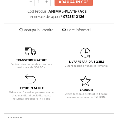
ADAUGA IN COS
Pastel Party
Petrecere Disco
Cod Produs:
ANIMAL-PLATE-FACE
Petrecere Anii '20
Ai nevoie de ajutor?
0725512126
Petrecere Mexicana
Petrecere Tropicala
Adauga la Favorite
Cere informatii
Summer Party
Petrecere Majorat
Petrecere 30 ani
Petrecere 40 Ani
TRANSPORT GRATUIT
LIVRARE RAPIDA 1-2 ZILE
Petrecere 50 ani
Pentru orice comanda cu valoare
Livrare rapida oriunde in Romania.
mai mare de 300 RON
Ocazie
Craciun
Anul Nou
RETUR IN 14 ZILE
CADOURI
Gender Reveal
Oricare ar fi motivul pentru care te-
Alege-ti cadoul preferat la fiecare
ai razgandit, ai posibilitatea sa
comanda minima de 350 RON.
Baby Shower
returnezi produsele in 14 zile
Botez
Halloween
Descriere