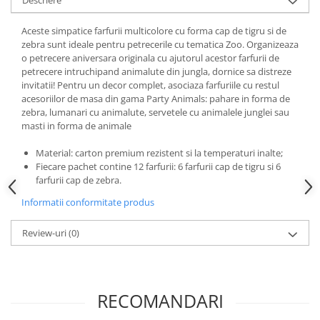
Nunta
Paste
Aceste simpatice farfurii multicolore cu forma cap de tigru si de
Petrecere 1 An
zebra sunt ideale pentru petrecerile cu tematica Zoo. Organizeaza
o petrecere aniversara originala cu ajutorul acestor farfurii de
Petrecerea Burlacitelor
petrecere intruchipand animalute din jungla, dornice sa distreze
Petreceri Aniversare
invitatii! Pentru un decor complet, asociaza farfuriile cu restul
Valentine's Day
acesoriilor de masa din gama Party Animals: pahare in forma de
zebra, lumanari cu animalute, servetele cu animalele junglei sau
masti in forma de animale
Material: carton premium rezistent si la temperaturi inalte;
Fiecare pachet contine 12 farfurii: 6 farfurii cap de tigru si 6
farfurii cap de zebra.
Informatii conformitate produs
Review-uri
(0)
RECOMANDARI