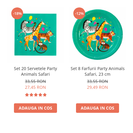
-18%
-12%
Set 20 Servetele Party
Set 8 Farfurii Party Animals
Animals Safari
Safari, 23 cm
33,55 RON
33,55 RON
27,45 RON
29,49 RON
ADAUGA IN COS
ADAUGA IN COS