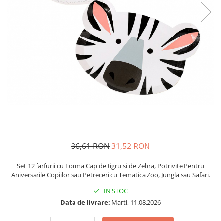
Petrecere Spatiala
Confetti
Petrecere Star Wars
Suflatori si Coifuri
Petrecere Super Mario
Petrecere Supereroi
Petreceri Fete
Petrecere Buburuza Miraculoasa
Petrecere Ferma Animalelor
Petrecere Frozen
Petrecere Little Star
Petrecere LOL Surprise
Petrecere Lovely Swan
Petrecere Mica Sirena
36,61 RON
31,52 RON
Petrecere Minnie Mouse
Set 12 farfurii cu Forma Cap de tigru si de Zebra, Potrivite Pentru
Petrecere Pisicute
Aniversarile Copiilor sau Petreceri cu Tematica Zoo, Jungla sau Safari.
Petrecere Printese Disney
IN STOC
Petrecere Unicorni
Data de livrare:
Marti, 11.08.2026
Petreceri Adulti