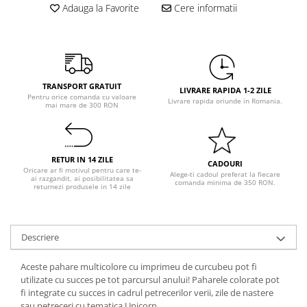
Pastel Party
Adauga la Favorite
Cere informatii
Petrecere Disco
Petrecere Anii '20
Petrecere Mexicana
Petrecere Tropicala
TRANSPORT GRATUIT
LIVRARE RAPIDA 1-2 ZILE
Summer Party
Pentru orice comanda cu valoare
Livrare rapida oriunde in Romania.
mai mare de 300 RON
Petrecere Majorat
Petrecere 30 ani
Petrecere 40 Ani
RETUR IN 14 ZILE
CADOURI
Petrecere 50 ani
Oricare ar fi motivul pentru care te-
Alege-ti cadoul preferat la fiecare
ai razgandit, ai posibilitatea sa
Ocazie
comanda minima de 350 RON.
returnezi produsele in 14 zile
Craciun
Anul Nou
Descriere
Gender Reveal
Baby Shower
Aceste pahare multicolore cu imprimeu de curcubeu pot fi
Botez
utilizate cu succes pe tot parcursul anului! Paharele colorate pot
fi integrate cu succes in cadrul petrecerilor verii, zile de nastere
Halloween
sau petreceri cu tematica Unicorn.