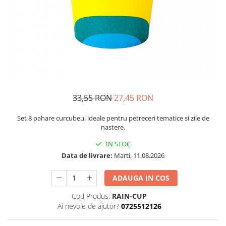
Petrecere Spatiala
Confetti
Petrecere Star Wars
Suflatori si Coifuri
Petrecere Super Mario
Petrecere Supereroi
Petreceri Fete
Petrecere Buburuza Miraculoasa
Petrecere Ferma Animalelor
Petrecere Frozen
33,55 RON
27,45 RON
Petrecere Little Star
Set 8 pahare curcubeu, ideale pentru petreceri tematice si zile de
Petrecere LOL Surprise
nastere.
Petrecere Lovely Swan
IN STOC
Petrecere Mica Sirena
Data de livrare:
Marti, 11.08.2026
Petrecere Minnie Mouse
Petrecere Pisicute
ADAUGA IN COS
Petrecere Printese Disney
Cod Produs:
RAIN-CUP
Petrecere Unicorni
Ai nevoie de ajutor?
0725512126
Petreceri Adulti