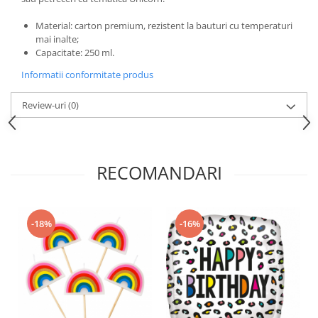
Nunta
Paste
Material: carton premium, rezistent la bauturi cu temperaturi
mai inalte;
Petrecere 1 An
Capacitate: 250 ml.
Petrecerea Burlacitelor
Informatii conformitate produs
Petreceri Aniversare
Valentine's Day
Review-uri
(0)
RECOMANDARI
-18%
-16%