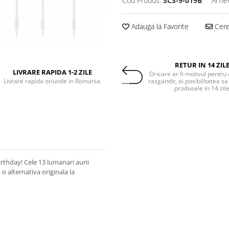
Cod Produs:
SCS-9-019B
Ai ne
Adauga la Favorite
Cere 
RETUR IN 14 ZIL
LIVRARE RAPIDA 1-2 ZILE
Oricare ar fi motivul pentru 
Livrare rapida oriunde in Romania.
razgandit, ai posibilitatea sa
produsele in 14 zil
irthday! Cele 13 lumanari aurii
 alternativa originala la