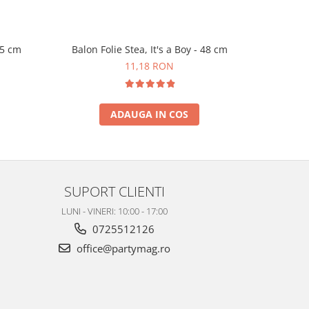
45 cm
Balon Folie Stea, It's a Boy - 48 cm
Set 6 
11,18 RON
ADAUGA IN COS
SUPORT CLIENTI
LUNI - VINERI: 10:00 - 17:00
0725512126
office@partymag.ro