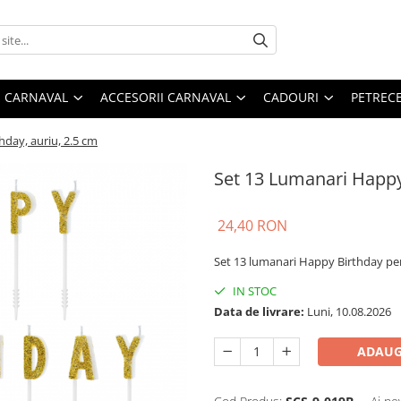
 CARNAVAL
ACCESORII CARNAVAL
CADOURI
PETRECE
day, auriu, 2.5 cm
Set 13 Lumanari Happy 
24,40 RON
Set 13 lumanari Happy Birthday pen
IN STOC
Data de livrare:
Luni, 10.08.2026
ADAUG