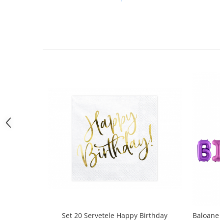
Pastel Party
Petrecere Disco
Petrecere Anii '20
Petrecere Mexicana
Petrecere Tropicala
Summer Party
Petrecere Majorat
Petrecere 30 ani
Petrecere 40 Ani
Petrecere 50 ani
Ocazie
Craciun
Anul Nou
Gender Reveal
Baby Shower
Botez
Halloween
Set 20 Servetele Happy Birthday
Baloane 