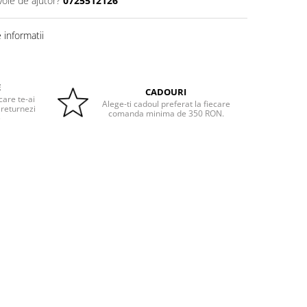
voie de ajutor?
0725512126
informatii
E
CADOURI
care te-ai
Alege-ti cadoul preferat la fiecare
 returnezi
comanda minima de 350 RON.
e