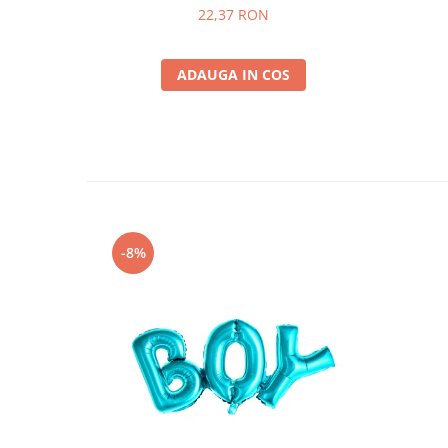
Nunta
22,37 RON
Paste
Petrecere 1 An
ADAUGA IN COS
Petrecerea Burlacitelor
Petreceri Aniversare
Valentine's Day
-8%