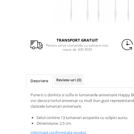
Heliu & Accesorii
Petrecere Spatiala
Palarii
Confetti
Petrecere Star Wars
Buchete Baloane
Suflatori si Coifuri
Peruci
Petrecere Super Mario
Coroane si Bentite
Petrecere Supereroi
Ochelari
Petreceri Fete
Masti
TRANSPORT GRATUIT
Petrecere Buburuza Miraculoasa
Pentru orice comanda cu valoare mai
Mustati
Petrecere Ferma Animalelor
mare de 300 RON
Manusi
Petrecere Frozen
Petrecere Little Star
Ciorapi
Petrecere LOL Surprise
Aripi
Review-uri
(0)
Petrecere Lovely Swan
Descriere
Arme
Petrecere Mica Sirena
Pune-ti o dorinta si sufla in lumanarile aniversare Happy B
Petrecere Minnie Mouse
vor decora tortul aniversar cu mult bun gust reprezentand o
Petrecere Pisicute
clasicele lumanari aniversare.
Petrecere Printese Disney
Setul contine 13 lumanari acoperite cu sclipici auriu;
Petrecere Unicorni
Dimensiune: 2.5 cm.
Petreceri Adulti
Informatii conformitate produs