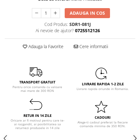
Pastel Party
Petrecere Disco
ADAUGA IN COS
Petrecere Anii '20
Cod Produs:
SDR1-081J
Petrecere Mexicana
Ai nevoie de ajutor?
0725512126
Petrecere Tropicala
Summer Party
Adauga la Favorite
Cere informatii
Petrecere Majorat
Petrecere 30 ani
Petrecere 40 Ani
Petrecere 50 ani
TRANSPORT GRATUIT
Ocazie
LIVRARE RAPIDA 1-2 ZILE
Pentru orice comanda cu valoare
Livrare rapida oriunde in Romania.
mai mare de 300 RON
Craciun
Anul Nou
Gender Reveal
RETUR IN 14 ZILE
Baby Shower
CADOURI
Oricare ar fi motivul pentru care te-
Alege-ti cadoul preferat la fiecare
ai razgandit, ai posibilitatea sa
Botez
comanda minima de 350 RON.
returnezi produsele in 14 zile
Halloween