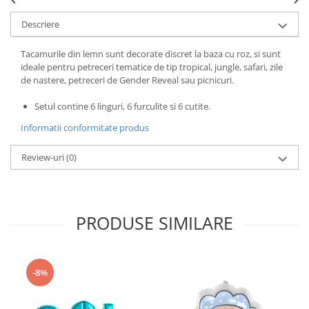
Nunta
Paste
Descriere
Petrecere 1 An
Tacamurile din lemn sunt decorate discret la baza cu roz, si sunt
Petrecerea Burlacitelor
ideale pentru petreceri tematice de tip tropical, jungle, safari, zile
Petreceri Aniversare
de nastere, petreceri de Gender Reveal sau picnicuri.
Valentine's Day
Setul contine 6 linguri, 6 furculite si 6 cutite.
Informatii conformitate produs
Review-uri
(0)
PRODUSE SIMILARE
-8%