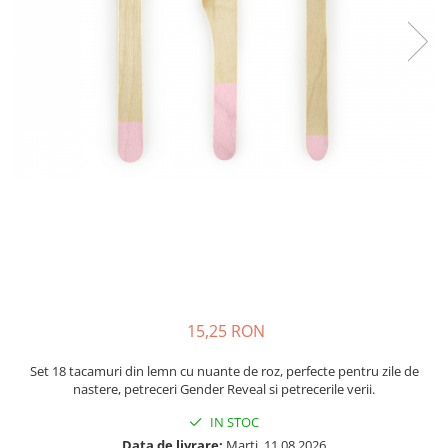
Petrecere Spatiala
Confetti
Petrecere Star Wars
Suflatori si Coifuri
Petrecere Super Mario
Petrecere Supereroi
Petreceri Fete
Petrecere Buburuza Miraculoasa
Petrecere Ferma Animalelor
Petrecere Frozen
Petrecere Little Star
Petrecere LOL Surprise
Petrecere Lovely Swan
Petrecere Mica Sirena
Petrecere Minnie Mouse
15,25 RON
Petrecere Pisicute
Set 18 tacamuri din lemn cu nuante de roz, perfecte pentru zile de
Petrecere Printese Disney
nastere, petreceri Gender Reveal si petrecerile verii.
Petrecere Unicorni
IN STOC
Petreceri Adulti
Data de livrare:
Marti, 11.08.2026