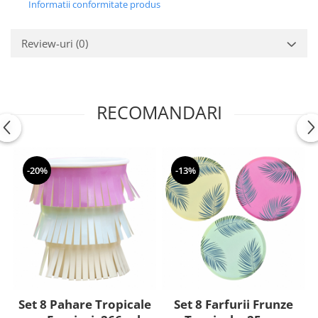
Nunta
Informatii conformitate produs
Paste
Petrecere 1 An
Review-uri
(0)
Petrecerea Burlacitelor
Petreceri Aniversare
Valentine's Day
RECOMANDARI
-20%
-13%
Set 8 Pahare Tropicale
Set 8 Farfurii Frunze