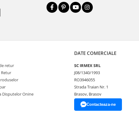
DATE COMERCIALE
de retur
SC IRMEX SRL
e Retur
J08/1340/1993
Produselor
RO3946055
par
Strada Traian Nr. 1
a Disputelor Onine
Brasov, Brasov
Contacteaza-ne