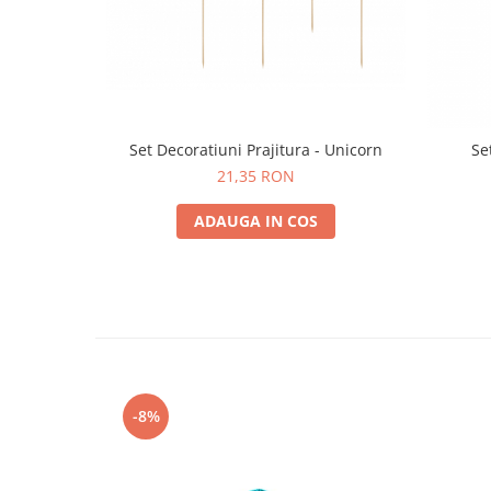
Nunta
Paste
Petrecere 1 An
Petrecerea Burlacitelor
Petreceri Aniversare
Valentine's Day
Set Decoratiuni Prajitura - Unicorn
Se
21,35 RON
ADAUGA IN COS
-8%