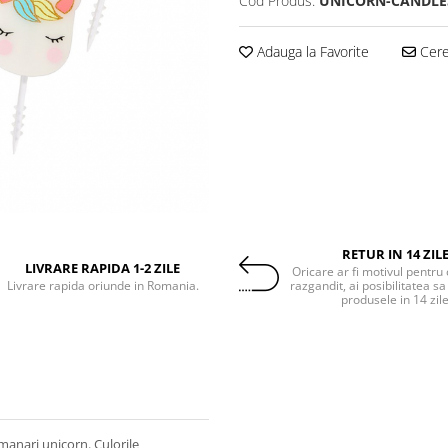
Cod Produs:
UNICORN-CANDLE
Adauga la Favorite
Cere 
RETUR IN 14 ZIL
LIVRARE RAPIDA 1-2 ZILE
Oricare ar fi motivul pentru 
Livrare rapida oriunde in Romania.
razgandit, ai posibilitatea sa
produsele in 14 zil
manari unicorn. Culorile