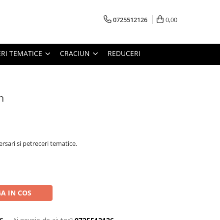
0725512126
0,00
RI TEMATICE
CRACIUN
REDUCERI
n
rsari si petreceri tematice.
A IN COS