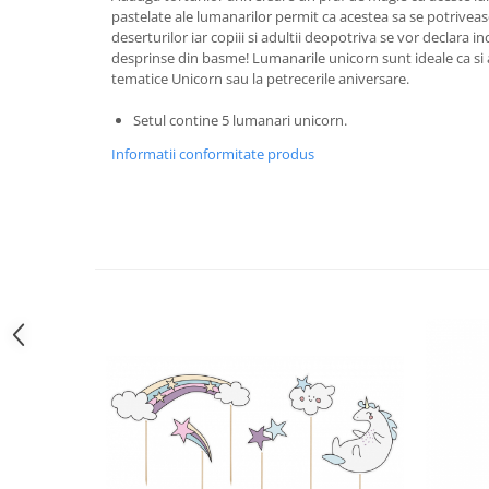
Pastel Party
pastelate ale lumanarilor permit ca acestea sa se potrivea
Petrecere Disco
deserturilor iar copiii si adultii deopotriva se vor declara i
desprinse din basme! Lumanarile unicorn sunt ideale ca si a
Petrecere Anii '20
tematice Unicorn sau la petrecerile aniversare.
Petrecere Mexicana
Setul contine 5 lumanari unicorn.
Petrecere Tropicala
Summer Party
Informatii conformitate produs
Petrecere Majorat
Petrecere 30 ani
Petrecere 40 Ani
Petrecere 50 ani
Ocazie
Craciun
Anul Nou
Gender Reveal
Baby Shower
Botez
Halloween