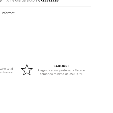
S
Ai nevoie de ajutor?
0725512126
informatii
E
CADOURI
care te-ai
Alege-ti cadoul preferat la fiecare
 returnezi
comanda minima de 350 RON.
e