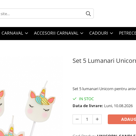
 CARNAVAL
ACCESORII CARNAVAL
CADOURI
PETRECE
Set 5 Lumanari Unicor
27,45 RON
22,37 RON
Set 5 lumanari Unicorn pentru anive
IN STOC
Data de livrare:
Luni, 10.08.2026
ADAUG