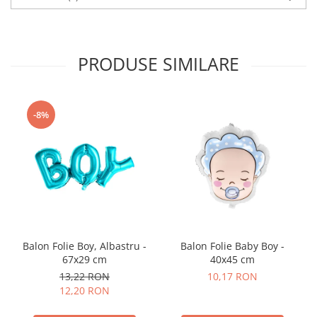
Nunta
Paste
Petrecere 1 An
PRODUSE SIMILARE
Petrecerea Burlacitelor
Petreceri Aniversare
Valentine's Day
-8%
Balon Folie Boy, Albastru -
Balon Folie Baby Boy -
67x29 cm
40x45 cm
13,22 RON
10,17 RON
12,20 RON