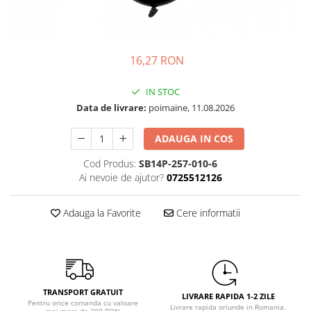
Petrecere Spatiala
Confetti
Petrecere Star Wars
Suflatori si Coifuri
Petrecere Super Mario
Petrecere Supereroi
16,27 RON
Petreceri Fete
IN STOC
Petrecere Buburuza Miraculoasa
Data de livrare:
poimaine, 11.08.2026
Petrecere Ferma Animalelor
Petrecere Frozen
ADAUGA IN COS
Petrecere Little Star
Cod Produs:
SB14P-257-010-6
Petrecere LOL Surprise
Ai nevoie de ajutor?
0725512126
Petrecere Lovely Swan
Petrecere Mica Sirena
Adauga la Favorite
Cere informatii
Petrecere Minnie Mouse
Petrecere Pisicute
Petrecere Printese Disney
Petrecere Unicorni
TRANSPORT GRATUIT
Petreceri Adulti
LIVRARE RAPIDA 1-2 ZILE
Pentru orice comanda cu valoare
Livrare rapida oriunde in Romania.
mai mare de 300 RON