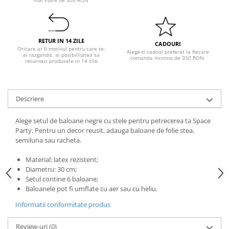
Pastel Party
Petrecere Disco
Petrecere Anii '20
RETUR IN 14 ZILE
Petrecere Mexicana
CADOURI
Oricare ar fi motivul pentru care te-
Alege-ti cadoul preferat la fiecare
ai razgandit, ai posibilitatea sa
Petrecere Tropicala
comanda minima de 350 RON.
returnezi produsele in 14 zile
Summer Party
Petrecere Majorat
Petrecere 30 ani
Descriere
Petrecere 40 Ani
Alege setul de baloane negre cu stele pentru petrecerea ta Space
Petrecere 50 ani
Party. Pentru un decor reusit, adauga baloane de folie stea,
Ocazie
semiluna sau racheta.
Craciun
Material: latex rezistent;
Anul Nou
Diametru: 30 cm;
Gender Reveal
Setul contine 6 baloane;
Baloanele pot fi umflate cu aer sau cu heliu.
Baby Shower
Informatii conformitate produs
Botez
Halloween
Review-uri
(0)