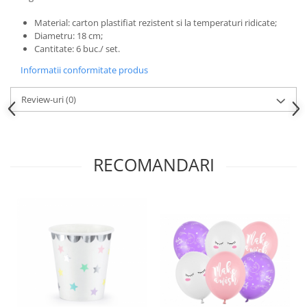
Nunta
Paste
Material: carton plastifiat rezistent si la temperaturi ridicate;
Diametru: 18 cm;
Petrecere 1 An
Cantitate: 6 buc./ set.
Petrecerea Burlacitelor
Informatii conformitate produs
Petreceri Aniversare
Valentine's Day
Review-uri
(0)
RECOMANDARI