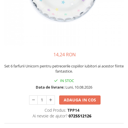
Petrecere Spatiala
Confetti
Petrecere Star Wars
Suflatori si Coifuri
Petrecere Super Mario
Petrecere Supereroi
Petreceri Fete
Petrecere Buburuza Miraculoasa
Petrecere Ferma Animalelor
Petrecere Frozen
14,24 RON
Petrecere Little Star
Set 6 farfurii Unicorn pentru petrecerile copiilor iubitori ai acestor fiinte
Petrecere LOL Surprise
fantastice.
Petrecere Lovely Swan
IN STOC
Petrecere Mica Sirena
Data de livrare:
Luni, 10.08.2026
Petrecere Minnie Mouse
Petrecere Pisicute
ADAUGA IN COS
Petrecere Printese Disney
Cod Produs:
TPP14
Petrecere Unicorni
Ai nevoie de ajutor?
0725512126
Petreceri Adulti