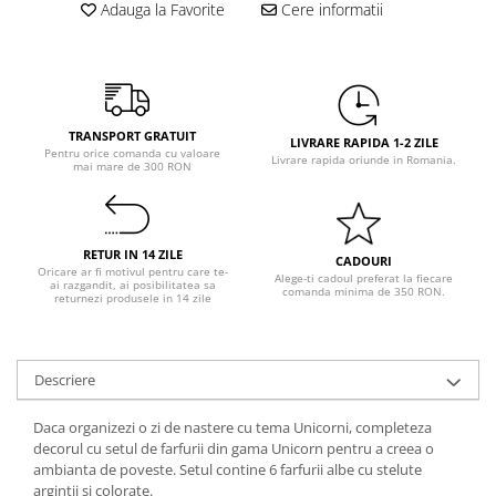
Pastel Party
Adauga la Favorite
Cere informatii
Petrecere Disco
Petrecere Anii '20
Petrecere Mexicana
Petrecere Tropicala
TRANSPORT GRATUIT
LIVRARE RAPIDA 1-2 ZILE
Summer Party
Pentru orice comanda cu valoare
Livrare rapida oriunde in Romania.
mai mare de 300 RON
Petrecere Majorat
Petrecere 30 ani
Petrecere 40 Ani
RETUR IN 14 ZILE
CADOURI
Petrecere 50 ani
Oricare ar fi motivul pentru care te-
Alege-ti cadoul preferat la fiecare
ai razgandit, ai posibilitatea sa
comanda minima de 350 RON.
Ocazie
returnezi produsele in 14 zile
Craciun
Anul Nou
Descriere
Gender Reveal
Baby Shower
Daca organizezi o zi de nastere cu tema Unicorni, completeza
Botez
decorul cu setul de farfurii din gama Unicorn pentru a creea o
ambianta de poveste. Setul contine 6 farfurii albe cu stelute
Halloween
argintii si colorate.