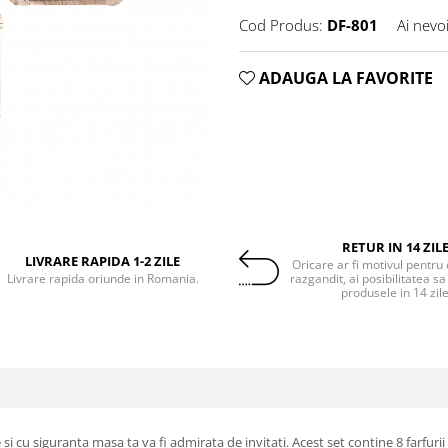
Cod Produs:
DF-801
Ai nevo
ADAUGA LA FAVORITE
RETUR IN 14 ZIL
LIVRARE RAPIDA 1-2 ZILE
Oricare ar fi motivul pentru 
Livrare rapida oriunde in Romania.
razgandit, ai posibilitatea sa
produsele in 14 zil
e si cu siguranta masa ta va fi admirata de invitati. Acest set contine 8 farfur