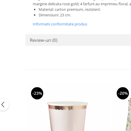
Pastel Party
margine delicata rose gold; 4 farfurii au imprimeu floral
Petrecere Disco
Material: carton premium, rezistent.
Dimensiuni: 23 cm.
Petrecere Anii '20
Informatii conformitate produs
Petrecere Mexicana
Petrecere Tropicala
Summer Party
Review-uri
(0)
Petrecere Majorat
Petrecere 30 ani
Petrecere 40 Ani
Petrecere 50 ani
Ocazie
Craciun
-23%
-20%
Anul Nou
Gender Reveal
Baby Shower
Botez
Halloween