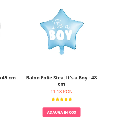
0x45 cm
Balon Folie Stea, It's a Boy - 48
Set 6 Ba
cm
11,18 RON
ADAUGA IN COS