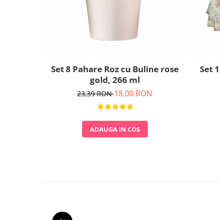
Nunta
Paste
Petrecere 1 An
Petrecerea Burlacitelor
Petreceri Aniversare
Valentine's Day
Set 8 Pahare Roz cu Buline rose
Set 
gold, 266 ml
18,00 RON
23,39 RON
ADAUGA IN COS