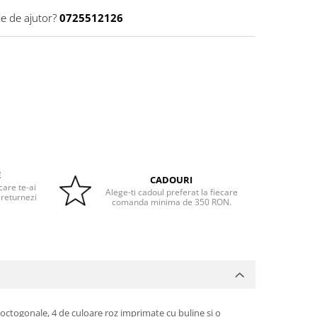
ie de ajutor?
0725512126
E
CADOURI
care te-ai
Alege-ti cadoul preferat la fiecare
 returnezi
comanda minima de 350 RON.
e
ii octogonale, 4 de culoare roz imprimate cu buline si o