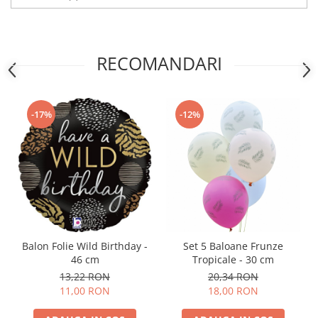
Nunta
Paste
Petrecere 1 An
RECOMANDARI
Petrecerea Burlacitelor
Petreceri Aniversare
Valentine's Day
-17%
-12%
Balon Folie Wild Birthday -
Set 5 Baloane Frunze
46 cm
Tropicale - 30 cm
13,22 RON
20,34 RON
11,00 RON
18,00 RON