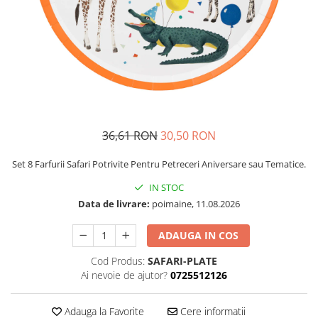
Petrecere Spatiala
Confetti
Petrecere Star Wars
Suflatori si Coifuri
Petrecere Super Mario
Petrecere Supereroi
Petreceri Fete
Petrecere Buburuza Miraculoasa
Petrecere Ferma Animalelor
Petrecere Frozen
36,61 RON
30,50 RON
Petrecere Little Star
Set 8 Farfurii Safari Potrivite Pentru Petreceri Aniversare sau Tematice.
Petrecere LOL Surprise
IN STOC
Petrecere Lovely Swan
Data de livrare:
poimaine, 11.08.2026
Petrecere Mica Sirena
Petrecere Minnie Mouse
ADAUGA IN COS
Petrecere Pisicute
Cod Produs:
SAFARI-PLATE
Petrecere Printese Disney
Ai nevoie de ajutor?
0725512126
Petrecere Unicorni
Petreceri Adulti
Adauga la Favorite
Cere informatii