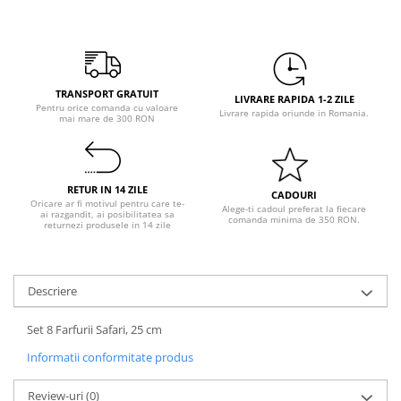
Pastel Party
Petrecere Disco
Petrecere Anii '20
Petrecere Mexicana
TRANSPORT GRATUIT
Petrecere Tropicala
LIVRARE RAPIDA 1-2 ZILE
Pentru orice comanda cu valoare
Livrare rapida oriunde in Romania.
mai mare de 300 RON
Summer Party
Petrecere Majorat
Petrecere 30 ani
RETUR IN 14 ZILE
Petrecere 40 Ani
CADOURI
Oricare ar fi motivul pentru care te-
Alege-ti cadoul preferat la fiecare
Petrecere 50 ani
ai razgandit, ai posibilitatea sa
comanda minima de 350 RON.
returnezi produsele in 14 zile
Ocazie
Craciun
Anul Nou
Descriere
Gender Reveal
Set 8 Farfurii Safari, 25 cm
Baby Shower
Informatii conformitate produs
Botez
Halloween
Review-uri
(0)