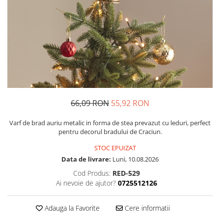
Petrecere Spatiala
Confetti
Petrecere Star Wars
Suflatori si Coifuri
Petrecere Super Mario
Petrecere Supereroi
Petreceri Fete
Petrecere Buburuza Miraculoasa
Petrecere Ferma Animalelor
Petrecere Frozen
66,09 RON
55,92 RON
Petrecere Little Star
Petrecere LOL Surprise
Varf de brad auriu metalic in forma de stea prevazut cu leduri, perfect
Petrecere Lovely Swan
pentru decorul bradului de Craciun.
Petrecere Mica Sirena
STOC EPUIZAT
Petrecere Minnie Mouse
Data de livrare:
Luni, 10.08.2026
Petrecere Pisicute
Cod Produs:
RED-529
Petrecere Printese Disney
Ai nevoie de ajutor?
0725512126
Petrecere Unicorni
Petreceri Adulti
Adauga la Favorite
Cere informatii