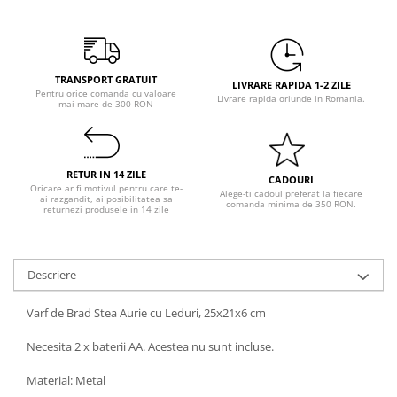
Pastel Party
Petrecere Disco
Petrecere Anii '20
Petrecere Mexicana
TRANSPORT GRATUIT
LIVRARE RAPIDA 1-2 ZILE
Pentru orice comanda cu valoare
Petrecere Tropicala
Livrare rapida oriunde in Romania.
mai mare de 300 RON
Summer Party
Petrecere Majorat
Petrecere 30 ani
RETUR IN 14 ZILE
CADOURI
Petrecere 40 Ani
Oricare ar fi motivul pentru care te-
Alege-ti cadoul preferat la fiecare
ai razgandit, ai posibilitatea sa
comanda minima de 350 RON.
returnezi produsele in 14 zile
Petrecere 50 ani
Ocazie
Craciun
Descriere
Anul Nou
Gender Reveal
Varf de Brad Stea Aurie cu Leduri, 25x21x6 cm
Baby Shower
Necesita 2 x baterii AA. Acestea nu sunt incluse.
Botez
Halloween
Material: Metal