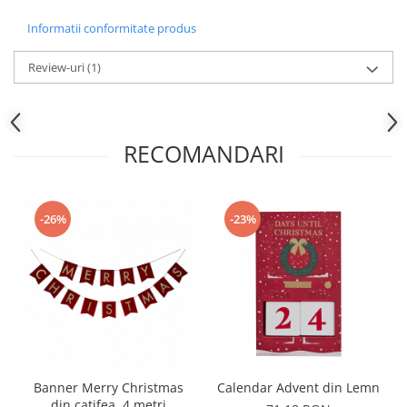
Nunta
Paste
Informatii conformitate produs
Petrecere 1 An
Review-uri
(1)
Petrecerea Burlacitelor
Petreceri Aniversare
Valentine's Day
RECOMANDARI
-26%
-23%
Banner Merry Christmas
Calendar Advent din Lemn
din catifea, 4 metri