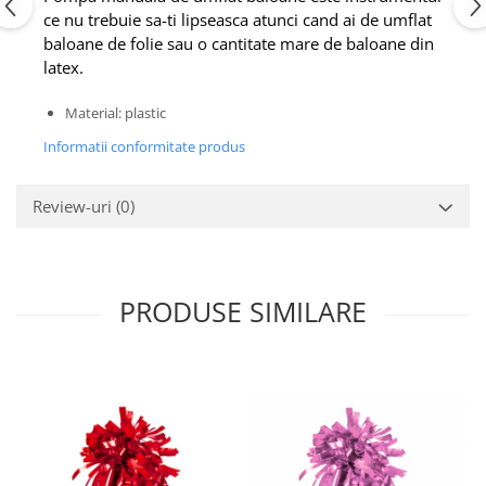
Nunta
ce nu trebuie sa-ti lipseasca atunci cand ai de umflat
Paste
baloane de folie sau o cantitate mare de baloane din
Petrecere 1 An
latex.
Petrecerea Burlacitelor
Material: plastic
Petreceri Aniversare
Valentine's Day
Informatii conformitate produs
Review-uri
(0)
PRODUSE SIMILARE