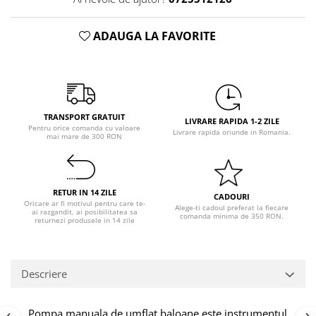
Pastel Party
Petrecere Disco
ADAUGA LA FAVORITE
Petrecere Anii '20
Petrecere Mexicana
Petrecere Tropicala
Summer Party
Petrecere Majorat
TRANSPORT GRATUIT
LIVRARE RAPIDA 1-2 ZILE
Pentru orice comanda cu valoare
Petrecere 30 ani
Livrare rapida oriunde in Romania.
mai mare de 300 RON
Petrecere 40 Ani
Petrecere 50 ani
Ocazie
RETUR IN 14 ZILE
CADOURI
Oricare ar fi motivul pentru care te-
Alege-ti cadoul preferat la fiecare
Craciun
ai razgandit, ai posibilitatea sa
comanda minima de 350 RON.
returnezi produsele in 14 zile
Anul Nou
Gender Reveal
Baby Shower
Descriere
Botez
Halloween
Pompa manuala de umflat baloane este instrumentul