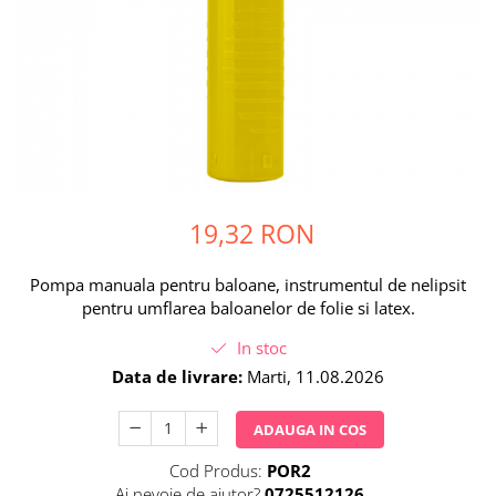
Petrecere Spatiala
Confetti
Petrecere Star Wars
Suflatori si Coifuri
Petrecere Super Mario
Petrecere Supereroi
Petreceri Fete
Petrecere Buburuza Miraculoasa
Petrecere Ferma Animalelor
Petrecere Frozen
19,32 RON
Petrecere Little Star
Petrecere LOL Surprise
Pompa manuala pentru baloane, instrumentul de nelipsit
Petrecere Lovely Swan
pentru umflarea baloanelor de folie si latex.
Petrecere Mica Sirena
In stoc
Petrecere Minnie Mouse
Data de livrare:
Marti, 11.08.2026
Petrecere Pisicute
Petrecere Printese Disney
ADAUGA IN COS
Petrecere Unicorni
Petreceri Adulti
Cod Produs:
POR2
Ai nevoie de ajutor?
0725512126