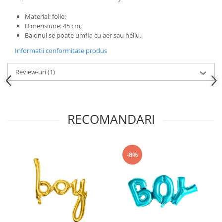
Nunta
Paste
Material: folie;
Dimensiune: 45 cm;
Petrecere 1 An
Balonul se poate umfla cu aer sau heliu.
Petrecerea Burlacitelor
Informatii conformitate produs
Petreceri Aniversare
Valentine's Day
Review-uri
(1)
RECOMANDARI
-8%