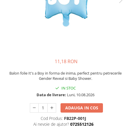
Petrecere Spatiala
Confetti
Petrecere Star Wars
Suflatori si Coifuri
Petrecere Super Mario
Petrecere Supereroi
Petreceri Fete
Petrecere Buburuza Miraculoasa
Petrecere Ferma Animalelor
Petrecere Frozen
11,18 RON
Petrecere Little Star
Petrecere LOL Surprise
Balon folie It's a Boy in forma de inima, perfect pentru petrecerile
Petrecere Lovely Swan
Gender Reveal si Baby Shower.
Petrecere Mica Sirena
IN STOC
Petrecere Minnie Mouse
Data de livrare:
Luni, 10.08.2026
Petrecere Pisicute
ADAUGA IN COS
Petrecere Printese Disney
Petrecere Unicorni
Cod Produs:
FB22P-001J
Petreceri Adulti
Ai nevoie de ajutor?
0725512126