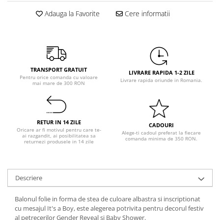
Pastel Party
Adauga la Favorite
Cere informatii
Petrecere Disco
Petrecere Anii '20
Petrecere Mexicana
Petrecere Tropicala
Summer Party
TRANSPORT GRATUIT
LIVRARE RAPIDA 1-2 ZILE
Pentru orice comanda cu valoare
Petrecere Majorat
Livrare rapida oriunde in Romania.
mai mare de 300 RON
Petrecere 30 ani
Petrecere 40 Ani
Petrecere 50 ani
RETUR IN 14 ZILE
CADOURI
Ocazie
Oricare ar fi motivul pentru care te-
Alege-ti cadoul preferat la fiecare
ai razgandit, ai posibilitatea sa
comanda minima de 350 RON.
returnezi produsele in 14 zile
Craciun
Anul Nou
Gender Reveal
Descriere
Baby Shower
Botez
Balonul folie in forma de stea de culoare albastra si inscriptionat
cu mesajul It's a Boy, este alegerea potrivita pentru decorul festiv
Halloween
al petrecerilor Gender Reveal si Baby Shower.